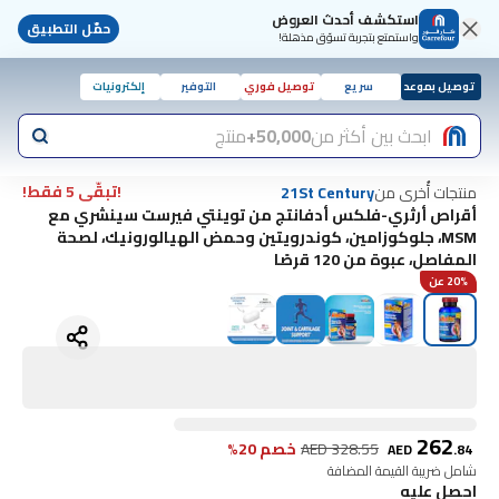
استكشف أحدث العروض
حمّل التطبيق
واستمتع بتجربة تسوّق مذهلة!
توصيل بموعد
سريع
توصيل فوري
التوفير
إلكترونيات
ابحث بين أكثر من
50,000+
منتج
!تبقّى 5 فقط!
منتجات أُخرى من
21St Century
أقراص أرثري-فلكس أدفانتج من توينتي فيرست سينشري مع
MSM، جلوكوزامين، كوندرويتين وحمض الهيالورونيك، لصحة
المفاصل، عبوة من 120 قرصًا
20% عن
262
328.55
AED
خصم 20%
AED
.
84
شامل ضريبة القيمة المضافة
احصل عليه