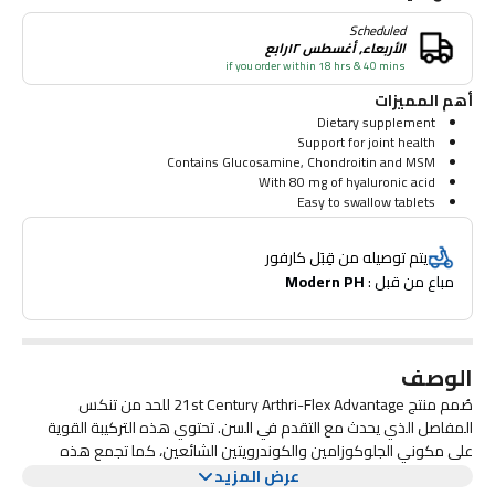
Scheduled
الأربعاء, أغسطس ١٢رابع
if you order within 18 hrs & 40 mins
أهم المميزات
Dietary supplement
Support for joint health
Contains Glucosamine, Chondroitin and MSM
With 80 mg of hyaluronic acid
Easy to swallow tablets
يتم توصيله من قِبَل كارفور
مباع من قبل : 
Modern PH
الوصف
صُمم منتج 21st Century Arthri-Flex Advantage للحد من تنكس
المفاصل الذي يحدث مع التقدم في السن. تحتوي هذه التركيبة القوية
على مكوني الجلوكوزامين والكوندرويتين الشائعين، كما تجمع هذه
الفوائد:
المكونات الرائعة مع حمض الهيالورونيك وفليكسيكول، لتقدم تركيبة
عرض المزيد