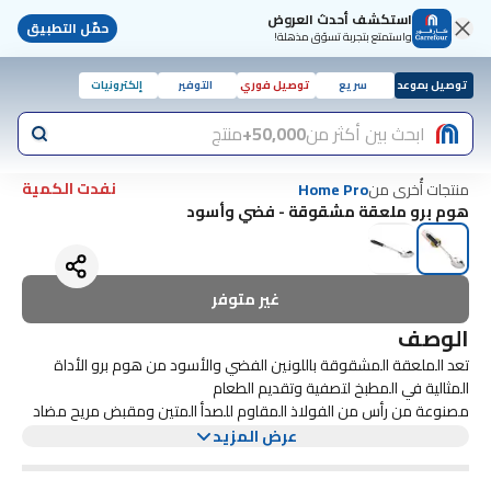
استكشف أحدث العروض
حمّل التطبيق
واستمتع بتجربة تسوّق مذهلة!
توصيل بموعد
سريع
توصيل فوري
التوفير
إلكترونيات
ابحث بين أكثر من
50,000+
منتج
نفدت الكمية
منتجات أُخرى من
Home Pro
هوم برو ملعقة مشقوقة - فضي وأسود
غير متوفر
الوصف
تعد الملعقة المشقوقة باللونين الفضي والأسود من هوم برو الأداة
المثالية في المطبخ لتصفية وتقديم الطعام
مصنوعة من رأس من الفولاذ المقاوم للصدأ المتين ومقبض مريح مضاد
للإنزلاق، تم تصميم هاته الملعقة المشقوقة لتسهيل عملية الطهي،
عرض المزيد
يسمح التصميم المشقوق بتصريف السوائل بسهولة، مما يجعلها مثالية
لتقديم المعكرونة والخضروات وأكثر من ذلك
يضيف تصميمها باللونين الفضي والأسود الأنيق لمسة عصرية إلى أي