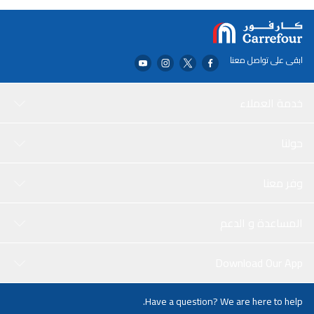
مطبخ.، قم بتحسين أدوات الطهي الخاصة بك باستخدام الملعقة
المشقوقة من هوم برو باللونين الفضي والأسود
ابقى على تواصل معنا
خدمة العملاء
حولنا
وفر معنا
المساعدة و الدعم
Download Our App
Have a question? We are here to help.