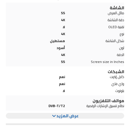
الشاشة
مائل العرض
55
دقة الشاشة
4K
تقنية OLED
لا
نوع
4K
شكل الشاشة
مستطيل
لون
أسود
الدقة
4K
55
Screen size in Inches
الشبكات
كابل إيثرنت
نعم
واي فاي
نعم
بلوتوث
لا
موالف التلفزيون
نظام تنسيق الإشارات الرقمية
DVB-T/T2
عرض المزيد