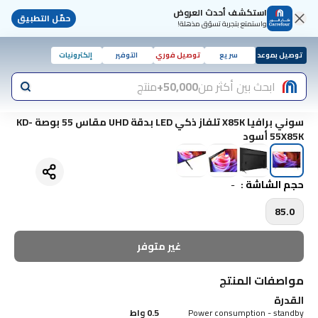
استكشف أحدث العروض
حمّل التطبيق
واستمتع بتجربة تسوّق مذهلة!
توصيل بموعد
سريع
توصيل فوري
التوفير
إلكترونيات
ابحث بين أكثر من
50,000+
منتج
سوني برافيا X85K تلفاز ذكي LED بدقة UHD مقاس 55 بوصة KD-
55X85K أسود
حجم الشاشة
:
-
85.0
غير متوفر
مواصفات المنتج
القدرة
Power consumption - standby
0.5 واط