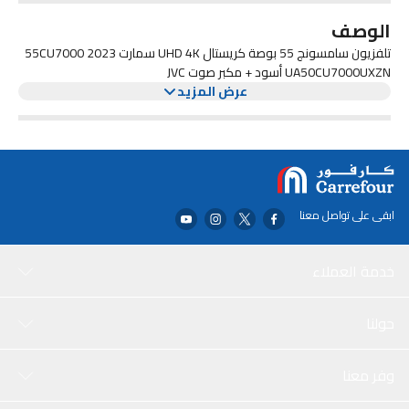
الوصف
تلفزيون سامسونج 55 بوصة كريستال UHD 4K سمارت 2023 55CU7000
UA50CU7000UXZN أسود + مكبر صوت JVC
عرض المزيد
ابقى على تواصل معنا
خدمة العملاء
حولنا
وفر معنا