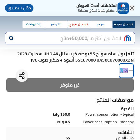
استكشف أحدث العروض
حمّل التطبيق
واستمتع بتجربة تسوّق مذهلة!
توصيل بموعد
سريع
توصيل فوري
التوفير
إلكترونيات
ابحث بين أكثر من
50,000+
منتج
تلفزيون سامسونج 55 بوصة كريستال UHD 4K سمارت 2023
55CU7000 UA50CU7000UXZN أسود + مكبر صوت JVC
غير متوفر
مواصفات المنتج
القدرة
Power consumption - typical
150.0 واط
Power consumption - standby
0.5 واط
الشاشة
مائل العرض
55