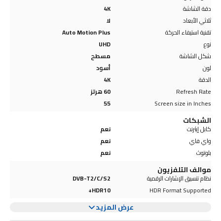
دقة الشاشة
4K
ثلاثي الأبعاد
لا
تقنية استيفاء الحركة
Auto Motion Plus
نوع
UHD
شكل الشاشة
مسطح
لون
أسود
الدقة
4K
Refresh Rate
60 هرتز
55
Screen size in Inches
الشبكات
كابل إيثرنت
نعم
واي فاي
نعم
بلوتوث
نعم
موالف التلفزيون
نظام تنسيق الإشارات الرقمية
DVB-T2/C/S2
HDR10+
HDR Format Supported
عرض المزيد