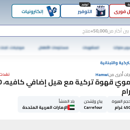
توفير
 فوري
التوفير
إلكترونيات
بين أكثر من
50,000+
منتج
وبر ماركت
المشروبات
مستلزمات الأطفال
موبايلات، تابلت
تركية واللبنانية
نفدت 
جات أُخرى من
Hamwi
حمويّ ق
ام
جم العبوة
يباع ويُشحن
بلد المنشأ
45 غرام
Carrefour
الإمارات العربية المتحدة