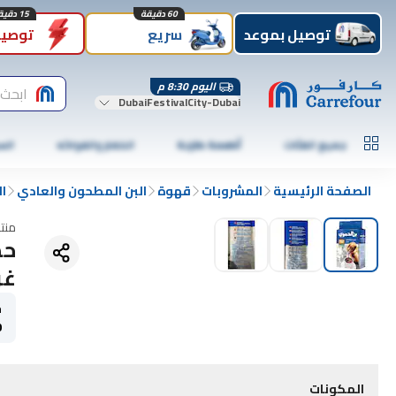
60 دقيقة
15 دقيقة
توصيل بموعد
سريع
توصيل
اليوم 8:30 م
ابحث 
DubaiFestivalCity-Dubai
جميع الفئات
أطعمة طازجة
الخضار والفواكه
الس
الصفحة الرئيسية
المشروبات
قهوة
البن المطحون والعادي
ال
منت
غر
ح
0
المكونات