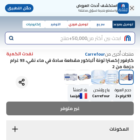
استكشف أحدث العروض
حمّل التطبيق
واستمتع بتجربة تسوّق مذهلة!
توصيل بموعد
سريع
توصيل فوري
التوفير
إلكترونيات
ابحث بين أكثر من
50,000+
منتج
نفدت الكمية
منتجات أُخرى من
Carrefour
كارفور إكسترا تونة ألباكور مقطعة سادة في ماء نقي، 93 غرام
حزمة من 2
حجم العبوة
يباع ويُشحن
بلد المنشأ
93غرام×2
Carrefour
فرنسا
غير متوفر
المكونات