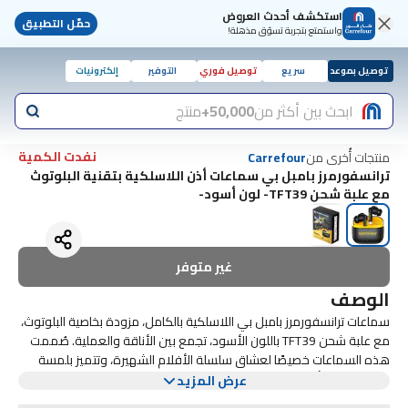
استكشف أحدث العروض
حمّل التطبيق
واستمتع بتجربة تسوّق مذهلة!
توصيل بموعد
سريع
توصيل فوري
التوفير
إلكترونيات
ابحث بين أكثر من
50,000+
منتج
نفدت الكمية
منتجات أُخرى من
Carrefour
ترانسفورمرز بامبل بي سماعات أذن اللاسلكية بتقنية البلوتوث
مع علبة شحن TFT39- لون أسود-
غير متوفر
الوصف
سماعات ترانسفورمرز بامبل بي اللاسلكية بالكامل، مزودة بخاصية البلوتوث،
مع علبة شحن TFT39 باللون الأسود، تجمع بين الأناقة والعملية. صُممت
هذه السماعات خصيصًا لعشاق سلسلة الأفلام الشهيرة، وتتميز بلمسة
بفضل تقنية البلوتوث المتقدمة، توفر هذه السماعات اتصالاً سلسًا
نهائية سوداء أنيقة مزينة بلمسات مستوحاة من بامبل بي، مما يجعلها
عرض المزيد
بأجهزتك، مما يتيح لك الاستمتاع بموسيقاك المفضلة وملفات البودكاست
إكسسوارًا مثاليًا للاستخدام اليومي والنزهات غير الرسمية. بفضل تصميمها