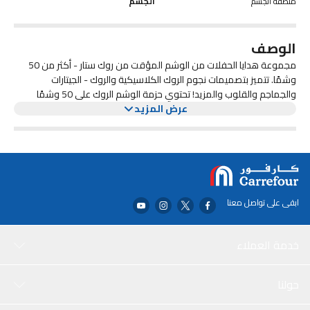
منطقة الجسم
الجسم
الوصف
مجموعة هدايا الحفلات من الوشم المؤقت من روك ستار - أكثر من 50
وشمًا. تتميز بتصميمات نجوم الروك الكلاسيكية والروك - الجيتارات
والجماجم والقلوب والمزيد! تحتوي حزمة الوشم الروك على 50 وشمًا
عرض المزيد
مؤقتًا. مثالية للتوزيع أو التقديم في الحفلات. متعة رائعة لأي زي روك أو
روك ستار! مثالية كلوازم حفلات الروك أو روك ستار، ومفضلات الحفلات،
والوشم المؤقت، والجوائز التحفيزية والمزيد! وشم مؤقت ملون من
Rocker وRock Star يتميز بتصميمات وشم كلاسيكية من موسيقى الروك
أند رول. الإكسسوار المثالي لأي زي هارد روك أو روك بانك أو زي الهالوين
لنجوم الروك.
ابقى على تواصل معنا
خدمة العملاء
حولنا