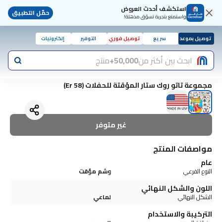
استكشف أحدث العروض
حمّل التطبيق
واستمتع بتجربة تسوّق مذهلة!
توصيل بموعد
سريع
توصيل فوري
التوفير
إلكترونيات
ابحث بين أكثر من
50,000+
منتج
مجموعة تاتو روك ستار المؤقتة للحفلات (58 Er)
غير متوفر
مواصفات المنتج
عام
النوع الفرعي
وشم مؤقت
اللون والشكل النهائي
الشكل النهائي
لماعي
التركيبة والاستخدام