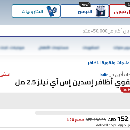
توفير
 فوري
التوفير
إلكترونيات
بين أكثر من
50,000+
منتج
وبر ماركت
المشروبات
مستلزمات الأطفال
موبايلات، تابلت
علاجات وتقوية الأظافر
!تبقّى 9 فقط
جات أُخرى من
Isdin
وي أظافر إسدين إس آي نيلز 2.5 مل
عن
152
.
AED
190.59
AED
خصم 20%
 ضريبة القيمة المضافة