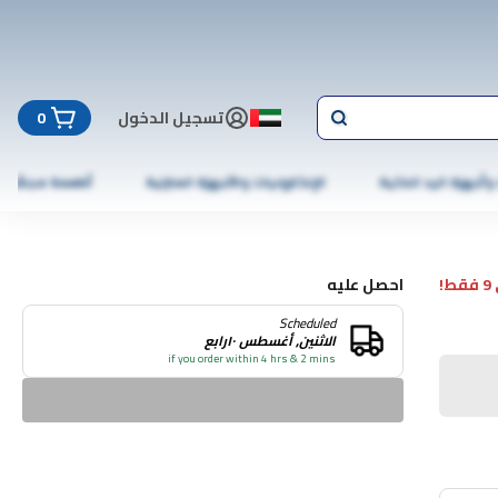
تسجيل الدخول
0
 وأجهزة اليد الذكية
الإلكترونيات والأجهزة المنزلية
أطعمة مجمّدة
!
احصل عليه
Scheduled
الاثنين, أغسطس ١٠رابع
if you order within 4 hrs & 2 mins