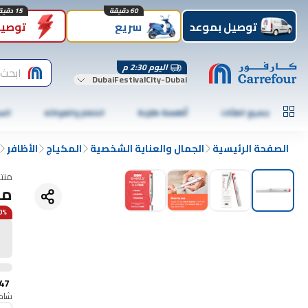
60 دقيقة
15 دقيقة
توصيل بموعد
سريع
توصيل
اليوم 2:30 م
ابحث 
DubaiFestivalCity-Dubai
جميع الفئات
أطعمة طازجة
الخضار والفواكه
الس
الصفحة الرئيسية
الجمال والعناية الشخصية
المكياج
الأظافر
منت
مق
20% 
47
شامل