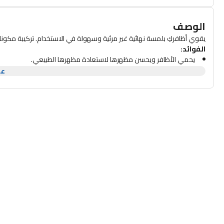
الوصف
يقوي أظافركِ بلمسة نهائية غير مرئية وسهولة في الاستخدام. تركيبة مكوناته ت
الفوائد:
يحمي الأظافر ويحسن مظهرها لاستعادة مظهرها الطبيعي.
يعزز ترطيب البشرة المحيطة بالأظافر.
عر
يعزز نمو الأظافر ويزيد من مرونتها.
يساعد على منع التكسر، ويدعم إعادة تمعدن الأظافر وبنيتها.
طريقة الاستخدام:
يوضع يوميًا على أظافر نظيفة وجافة (بدون طلاء أظافر).
استخدمي الفرشاة المبللة للرسم على طول حافة الظفر والبشرة المحيطة 
حركي الفرشاة عموديًا من الداخل إلى الخارج، مع تغطية سطح الظفر بالكا