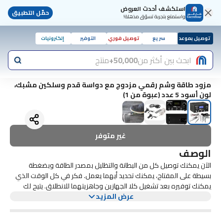
استكشف أحدث العروض
حمّل التطبيق
واستمتع بتجربة تسوّق مذهلة!
توصيل بموعد
سريع
توصيل فوري
التوفير
إلكترونيات
ابحث بين أكثر من
50,000+
منتج
مزود طاقة وشم رقمي مزدوج مع دواسة قدم وسلكين مشبك،
لون أسود 5 عدد (عبوة من 1)
غير متوفر
الوصف
الآن يمكنك توصيل كل من البطانة والتظليل بمصدر الطاقة وبضغطة
بسيطة على المفتاح، يمكنك تحديد أيهما يعمل. فكر في كل الوقت الذي
يمكنك توفيره بعد تشغيل كلا الجهازين وجاهزيتهما للانطلاق. يتيح لك
عرض المزيد
التصميم الرقمي بالكامل ضبط الجهد المثالي. يأتي مصدر الطاقة هذا مزودًا
بدواسة قدم مسطحة مطورة مصنوعة من الفولاذ المقاوم للصدأ (قيمة
5.99) وهي ترقية رئيسية عن الدواسات المربعة الأساسية التي تقدمها