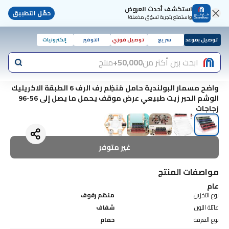
استكشف أحدث العروض
حمّل التطبيق
واستمتع بتجربة تسوّق مذهلة!
توصيل بموعد
سريع
توصيل فوري
التوفير
إلكترونيات
ابحث بين أكثر من
50,000+
منتج
واضح مسمار البولندية حامل مُنظِم رف الرف 6 الطبقة الاكريليك
الوشم الحبر زيت طبيعي عرض موقف يحمل ما يصل إلى 56-96
زجاجات
غير متوفر
مواصفات المنتج
عام
نوع التخزين
منظم رفوف
عائلة اللون
شفاف
نوع الغرفة
حمام