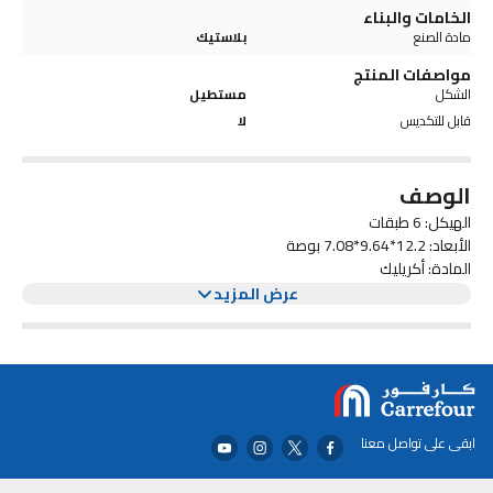
الخامات والبناء
مادة الصنع
بلاستيك
مواصفات المنتج
الشكل
مستطيل
قابل للتكديس
لا
الوصف
الهيكل: 6 طبقات
الأبعاد: 12.2*9.64*7.08 بوصة
المادة: أكريليك
6 × حامل عرض
عرض المزيد
2 × لوحات جانبية
24 × براغي وغطاء 1 × (غير متضمن طلاء الأظافر)
ابقى على تواصل معنا