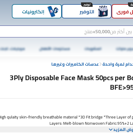
توفير
 فوري
التوفير
إلكترونيات
بين أكثر من
50,000+
منتج
وبر ماركت
المشروبات
مستلزمات الأطفال
موبايلات، تابلت
دام لمرة واحدة
عدسات الكاميرات وغيرها
3Ply Disposable Face Mask 50pcs per B
BFE>9
High qulaity skin-friendly breathable material *3D Fit bridge *Three Layer of 
Layers: Melt-blown Nonwoven Fabric:95%+2 L
ض المزيد