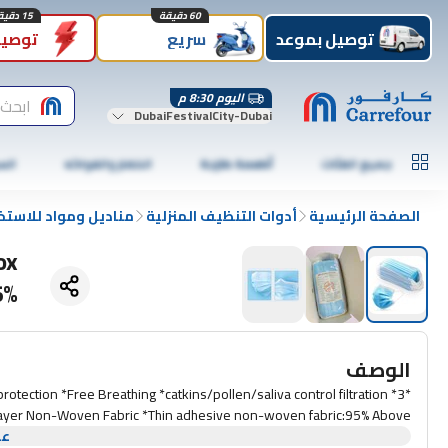
60 دقيقة
15 دقيقة
توصيل بموعد
سريع
توصيل
اليوم 8:30 م
ابحث 
DubaiFestivalCity-Dubai
جميع الفئات
أطعمة طازجة
الخضار والفواكه
الس
الصفحة الرئيسية
أدوات التنظيف المنزلية
مناديل ومواد للاستخ
ox
5%
الوصف
protection *Free Breathing *catkins/pollen/saliva control filtration *3
ayer Non-Woven Fabric *Thin adhesive non-woven fabric:95% Above
عر