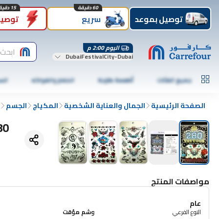
60 دقيقة
15 دقيقة
توصيل بموعد
سريع
توصيل
اليوم 2:00 م
ابحث 
DubaiFestivalCity-Dubai
جميع الفئات
أطعمة طازجة
الخضار والفواكه
الس
الصفحة الرئيسية
الجمال والعناية الشخصية
المكياج
الجسم
280 وشم مؤق
مواصفات المنتج
عام
النوع الفرعي
وشم مؤقت