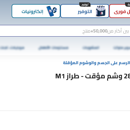
توفير
 فوري
التوفير
إلكترونيات
بين أكثر من
50,000+
منتج
وبر ماركت
المشروبات
مستلزمات الأطفال
موبايلات، تابلت
الرسم على الجسم والوشوم المؤقتة
ت - طراز M1