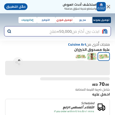
استكشف أحدث العروض
حمّل التطبيق
واستمتع بتجربة تسوّق مذهلة!
توصيل بموعد
سريع
توصيل فوري
التوفير
إلكترونيات
ابحث بين أكثر من
50,000+
منتج
منتجات أُخرى من
Cuisine Art
علبة مسحوق الخيزران
70
AED
.
00
شامل ضريبة القيمة المضافة
احصل عليه
Scheduled
الثلاثاء, أغسطس ١١رابع
if you order within 6 hrs & 41 mins