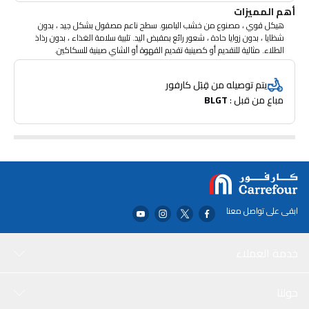
أهم المميزات
هيكل قوي ، مصنوع من خشب البامبو. سطح ناعم مصقول بشكل جيد ، بدون
شظايا ، بدون زوايا حادة ، شعور رائع بمقبض اليد. تلبية سلامة الغذاء ، بدون رذاذ
الطلاء. مثالية للتقديم أو كصينية تقديم القهوة أو الشاي صينية للسكاكين.
يتم توصيله من قِبَل كارفور
مباع من قبل : 
BLGT
ابقى على تواصل معنا
خدمة العملاء
حولنا