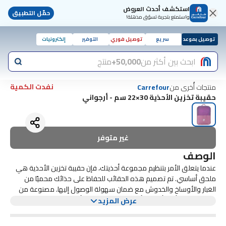
استكشف أحدث العروض
حمّل التطبيق
واستمتع بتجربة تسوّق مذهلة!
توصيل بموعد
سريع
توصيل فوري
التوفير
إلكترونيات
ابحث بين أكثر من
50,000+
منتج
نفدت الكمية
منتجات أُخرى من
Carrefour
حقيبة تخزين الأحذية 30×22 سم - أرجواني
غير متوفر
الوصف
عندما يتعلق الأمر بتنظيم مجموعة أحذيتك، فإن حقيبة تخزين الأحذية هي
ملحق أساسي. تم تصميم هذه الحقائب للحفاظ على حذائك محميًا من
الغبار والأوساخ والخدوش مع ضمان سهولة الوصول إليها. مصنوعة من
مواد متينة، وتأتي بأحجام وأنماط مختلفة لتناسب أنواع مختلفة من الأحذية،
تتمثل إحدى السمات البارزة لحقائب تخزين الأحذية في قابليتها للنقل. العديد
عرض المزيد
من الأحذية الرياضية إلى الأحذية ذات الكعب العالي، مما يجعلها إضافة
من الحقائب خفيفة الوزن ومجهزة بمقابض أو أربطة، مما يجعل من السهل
متعددة الاستخدامات لحلول التخزين الخاصة بك.
نقل حذائك سواء كنت ذاهبًا إلى صالة الألعاب الرياضية أو مسافرًا أو مجرد