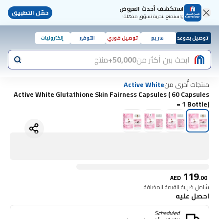
استكشف أحدث العروض
حمّل التطبيق
واستمتع بتجربة تسوّق مذهلة!
توصيل بموعد
سريع
توصيل فوري
التوفير
إلكترونيات
ابحث بين أكثر من
50,000+
منتج
منتجات أُخرى من
Active White
Active White Glutathione Skin Fairness Capsules ( 60 Capsules
= 1 Bottle)
119
AED
.
00
شامل ضريبة القيمة المضافة
احصل عليه
Scheduled