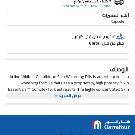
الثلاثاء, أغسطس ١١رابع
if you order within 18 hrs & 15 mins
أهم المميزات
Capsule
يتم توصيله من قِبَل كارفور
مباع من قبل : 
Gluta
الوصف
Active White L-Glutathione Skin Whitening Pills is an enhanced skin
whitening formula that uses a proprietary, high potency “Skin
Essentials™” Complex for best results. The highly concentrated Skin
عرض المزيد
Essentials Glutathione complex or formula also takes care of skin
safety, while being highly effective on your skin. The formula gets all
the elements to synergize and work coherently to change your
complexion from dark to fair.