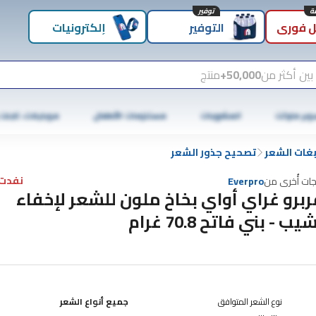
توفير
 فوري
التوفير
إلكترونيات
بين أكثر من
50,000+
منتج
وبر ماركت
المشروبات
مستلزمات الأطفال
موبايلات، تابلت
غات الشعر
تصحيح جذور الشعر
نفدت 
جات أُخرى من
Everpro
ربرو غراي أواي بخاخ ملون للشعر لإخفاء
يب - بني فاتح 70.8 غرام
نوع الشعر المتوافق
جميع أنواع الشعر