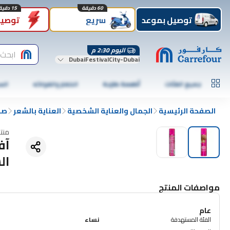
60 دقيقة
15 دقيقة
توصيل بموعد
سريع
توصيل
اليوم 2:30 م
ابحث 
DubaiFestivalCity-Dubai
جميع الفئات
أطعمة طازجة
الخضار والفواكه
الس
الصفحة الرئيسية
الجمال والعناية الشخصية
العناية بالشعر
صب
منت
آف
الش
مواصفات المنتج
عام
الفئة المستهدفة
نساء