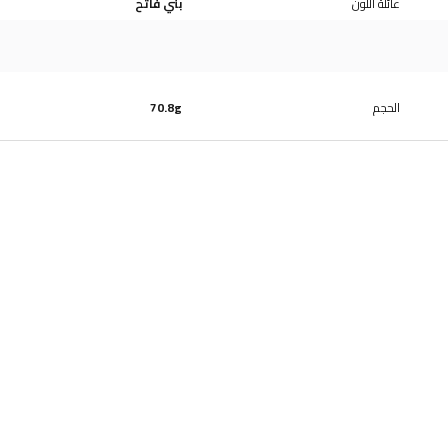
عائلة اللون
بني فاتح
الحجم
70.8g