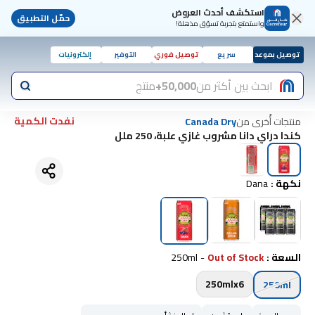
استكشف أحدث العروض
حمّل التطبيق
واستمتع بتجربة تسوّق مذهلة!
توصيل بموعد
سريع
توصيل فوري
التوفير
إلكترونيات
ابحث بين أكثر من
50,000+
منتج
نفدت الكمية
منتجات أُخرى من
Canada Dry
كندا دراي دانا مشروب غازي علبة، 250 ملل
نكهة
:
Dana
السعة
:
Out of Stock
-
250ml
250mlx6
250ml