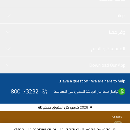
حولنا
وفر معنا
المساعدة و الدعم
Download Our App
Have a question? We are here to help.
800-73232
تواصل معنا عبر الدردشة للحصول على المساعدة
© 2026 كارفور كل الحقوق محفوظة
بالنقر فوق «متابعة»، فإنك توافق على تخزين cookies على جهازك