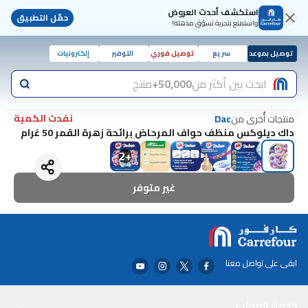
استكشف أحدث العروض
حمّل التطبيق
واستمتع بتجربة تسوّق مذهلة!
توصيل بموعد
سريع
توصيل فوري
التوفير
إلكترونيات
ابحث بين أكثر من
50,000+
منتج
نفدت الكمية
منتجات أُخرى من
Dac
داك ديلوكس منظف حواف المرحاض برائحة زهرة القمر 50 غرام
2
+
غير متوفر
ابقى على تواصل معنا
خدمة العملاء