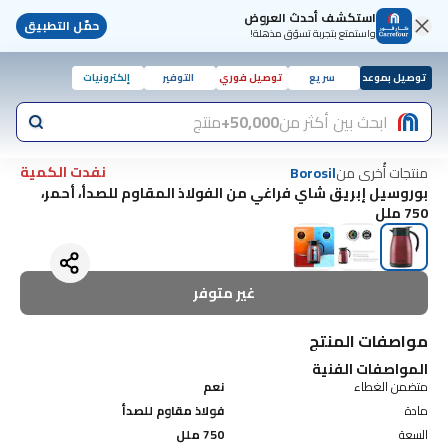
استكشف أحدث العروض
حمّل التطبيق
واستمتع بتجربة تسوّق مذهلة!
توصيل بموعد
سريع
توصيل فوري
التوفير
إلكترونيات
ابحث بين أكثر من
50,000+
منتج
نفدت الكمية
منتجات أُخرى من
Borosil
بوروسيل إبريق شاي فراغي من الفولاذ المقاوم للصدأ، أحمر،
750 ملل
غير متوفر
مواصفات المنتج
المواصفات الفنية
متضمن الغطاء
نعم
مادة
فولاذ مقاوم للصدأ
السعة
750 ملل