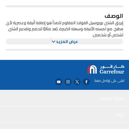
الوصف
إبريق الشاي بوروسيل الفولاذ المقاوم للصدأ هو إضافة أنيقة وعصرية لأي
مطبخ. مع لمسته الأنيقة وسعته الكبيرة، يُعد مثاليًا لتحضير وتقديم الشاي
لشخص أو شخصين.
هذا الإبريق مصنوع من الفولاذ المقاوم للصدأ عالي الجودة، مما يضمن
عرض المزيد
المتانة والأداء طويل الأمد. يحافظ العزل الفراغي على حرارة الشاي لساعات،
بينما يسهل المقبض المريح والصنبور عملية الصب بدون فوضى.
سواء كنت من عشاق الشاي أو ببساطة تستمتع بكوب شاي ساخن بين
الحين والآخر، فإن إبريق الشاي بوروسيل الفولاذ المقاوم للصدأ هو من
الضروريات. تصميمه العصري ووظيفته يجعلان منه خيارًا رائعًا لأي محب
للشاي.
ابقى على تواصل معنا
خدمة العملاء
حولنا