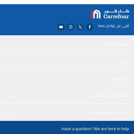
لك السعة الكبيرة البالغة 1.75 لتر بالبقاء رطبًا طوال اليوم.
سواء كنت في رحلة مشي لمسافات طويلة أو ببساطة في المكتب، فهذه
القارورة المفرغة من أتلاسوير ضرورية لأي شخص يريد الإستمتاع
بمشروباته المفضلة في درجة الحرارة المثالية.
ابقى على تواصل معنا
خدمة العملاء
حولنا
وفر معنا
المساعدة و الدعم
Download Our App
Have a question? We are here to help.