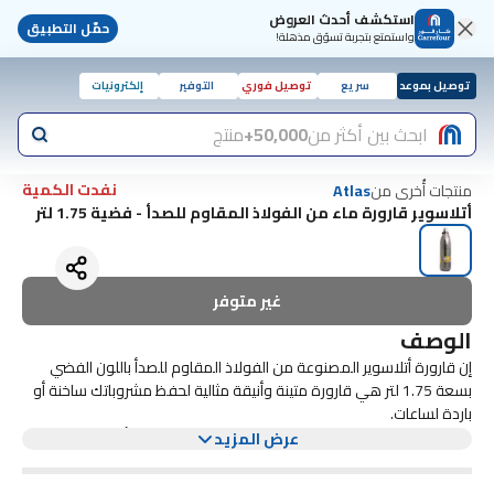
استكشف أحدث العروض
حمّل التطبيق
واستمتع بتجربة تسوّق مذهلة!
توصيل بموعد
سريع
توصيل فوري
التوفير
إلكترونيات
ابحث بين أكثر من
50,000+
منتج
نفدت الكمية
منتجات أُخرى من
Atlas
أتلاسوير قارورة ماء من الفولاذ المقاوم للصدأ - فضية 1.75 لتر
غير متوفر
الوصف
إن قارورة أتلاسوير المصنوعة من الفولاذ المقاوم للصدأ باللون الفضي
بسعة 1.75 لتر هي قارورة متينة وأنيقة مثالية لحفظ مشروباتك ساخنة أو
باردة لساعات.
تتميز هذه القارورة، المصنوعة من الفولاذ المقاوم للصدأ عالي الجودة،
عرض المزيد
بتقنية العزل الفراغي التي تضمن الإحتفاظ بأقصى درجة حرارة. يضيف
التصميم الفضي الأنيق لمسة من الأناقة إلى روتينك اليومي بينما تسمح