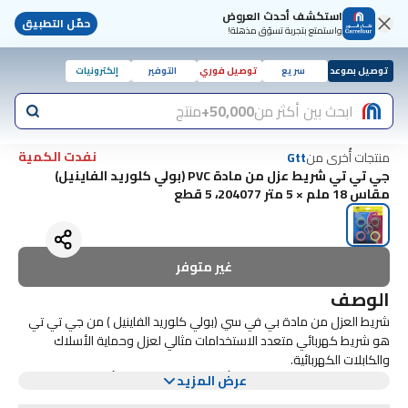
استكشف أحدث العروض
حمّل التطبيق
واستمتع بتجربة تسوّق مذهلة!
توصيل بموعد
سريع
توصيل فوري
التوفير
إلكترونيات
ابحث بين أكثر من
50,000+
منتج
نفدت الكمية
منتجات أُخرى من
Gtt
جي تي تي شريط عزل من مادة PVC (بولي كلوريد الفاينيل)
مقاس 18 ملم × 5 متر 204077، 5 قطع
غير متوفر
الوصف
شريط العزل من مادة بي في سي (بولي كلوريد الفاينيل ) من جي تي تي
هو شريط كهربائي متعدد الاستخدامات مثالي لعزل وحماية الأسلاك
والكابلات الكهربائية.
يبلغ عرض هذا الشريط 18 مم ويأتي في لفافة بطول 5 أمتار. وهو مصنوع
عرض المزيد
من مادة PVC عالية الجودة، والتي توفر عزلًا ومتانة ممتازين.