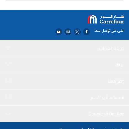
الشريط سهل الاستخدام ويلتصق جيدًا بمعظم الأسطح. وهو مثالي
للاستخدام في التركيبات الكهربائية والإصلاحات والصيانة.
ابقى على تواصل معنا
خدمة العملاء
حولنا
وفر معنا
المساعدة و الدعم
Download Our App