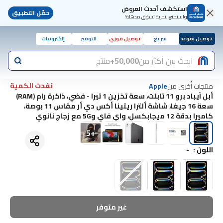
استكشف أحدث العروض
حمّل التطبيق
واستمتع بتجربة تسوّق مذهلة!
توصيل بموعد
سريع
توصيل فوري
التوفير
إلكترونيات
ابحث بين أكثر من
50,000+
منتج
نفدت الكمية
منتجات أُخرى من
Apple
أبل آيباد برو 11 تابلت، سعة تخزين 1 تيرا - فضي، ذاكرة رام (RAM)
سعة 16 جيغا، شاشة ألترا ريتينا أكس دي أر مقاس 11 بوصة،
كاميرا بدقة 12 ميجابكسل، واي فاي و5G مع زجاج نانوي
5
+
اللون
:
-
غير متوفر