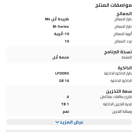
مواصفات المنتج
المعالج
طراز المعالج
شريحة أبل M4
طراز المعالج
M-Series
أنوية المعالج
10-أنوية
تردد المعالج
10
نسخة البرنامج
المنصة
منصة أبل
الذاكرة
طراز الذاكرة الداخلية
LPDDR5
الذاكرة الداخلية
16 GB
سعة التخزين
قارئ بطاقات متكامل
لا
قدرة التخزين الداخلية
1 TB
وسائط التخزين
نعم
عرض المزيد