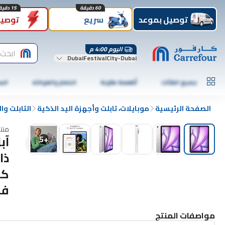
60 دقيقة
15 دقيقة
توصيل بموعد
سريع
توصيل
اليوم 4:00 م
ابحث 
DubaiFestivalCity-Dubai
جميع الفئات
أطعمة طازجة
الخضار والفواكه
الس
الصفحة الرئيسية
موبايلات، تابلت وأجهزة اليد الذكية
التابلت وا
منت
5
+
فا
مواصفات المنتج