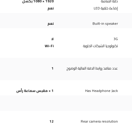
دقة الشاشة
1920 × 1080 بكسل
إضاءة خلفية LED
نعم
Built-in speaker
نعم
3G
لا
تكنولوجيا الشبكات الخلوية
Wi-Fi
عدد منافذ روابط الدقة العالية الوضوح
1
Has Headphone Jack
1 × مقبس سماعة رأس
12
Rear camera resolution