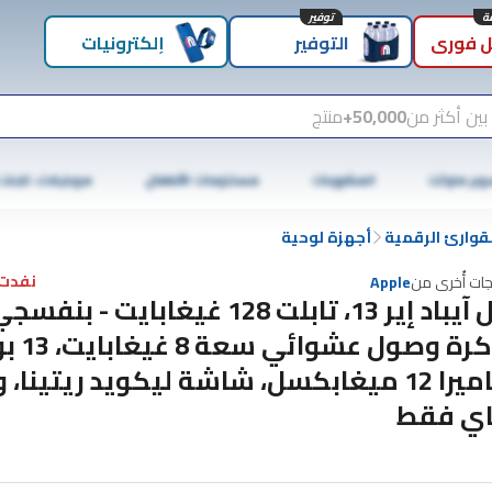
توفير
 فوري
التوفير
إلكترونيات
بين أكثر من
50,000+
منتج
وبر ماركت
المشروبات
مستلزمات الأطفال
موبايلات، تابلت
لقوارئ الرقمية
أجهزة لوحية
نفدت 
جات أُخرى من
Apple
آبل آيباد إير 13، تابلت 128 غيغابايت - بنفس
ذاكرة وصول ع
كاميرا 12 ميغابكسل، شاشة ليكويد ريتينا، 
ي فقط