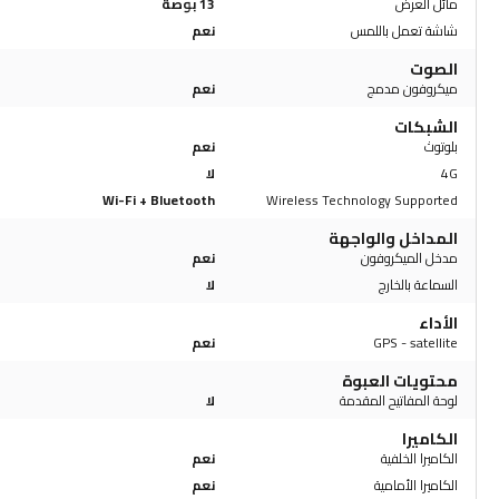
مائل العرض
13 بوصة
شاشة تعمل باللمس
نعم
الصوت
ميكروفون مدمج
نعم
الشبكات
بلوتوث
نعم
4G
لا
Wi-Fi + Bluetooth
Wireless Technology Supported
المداخل والواجهة
مدخل الميكروفون
نعم
السماعة بالخارج
لا
الأداء
GPS - satellite
نعم
محتويات العبوة
لوحة المفاتيح المقدمة
لا
الكاميرا
الكاميرا الخلفية
نعم
الكاميرا الأمامية
نعم