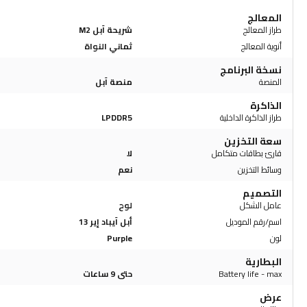
المعالج
طراز المعالج
شريحة آبل M2
أنوية المعالج
ثماني النواة
نسخة البرنامج
المنصة
منصة آبل
الذاكرة
طراز الذاكرة الداخلية
LPDDR5
سعة التخزين
قارئ بطاقات متكامل
لا
وسائط التخزين
نعم
التصميم
عامل الشكل
لوح
اسم/رقم الموديل
أبل آيباد إير 13
لون
Purple
البطارية
Battery life - max
حتى 9 ساعات
عرض