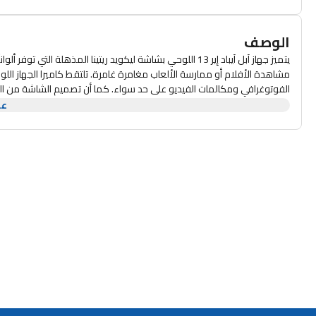
الوصف
الفوتوغرافي ومكالمات الفيديو على حد سواء. كما أن تصميم الشاشة من ا
جودة الصوت في آيباد إير استثنائية، حيث يتميز بمكبرات صوت ستيريو توفر صو
عر
في مؤتمرات الفيديو، فإن تجربة الصوت مصممة لتكمل الشاشة عالية الدقة. إن 
على حد سواء، مما يضمن لك الاستمرار في أي مهمة تقوم بها.
مع ذاكرة 
سواء للعمل أو اللعب.