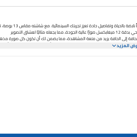
يتميز جهاز آبل آيباد إير 13 اللوحي بشاشة ليكويد ريتينا المذهلة التي توفر ألواناً نابضة بالحياة وتفاص
مشاهدة الأفلام أو ممارسة الألعاب مغامرة غامرة. تلتقط كاميرا الجهاز اللوحي بدقة 12 ميغابكسل صورًا عالية الجودة، مما يجعله مثاليًا لعشاق التصوير
لحافة إلى الحافة يزيد من متعة المشاهدة، مما يضمن لك أن تكون كل صورة مذهل
تاً غنياً وواضحاً. وسواء كنت تستمع إلى الموسيقى أو تشاهد مقاطع الفيديو أو تش
ض المزيد
الجمع بين الأداء المرئي والصوتي يجعل هذا الجهاز اللوحي مثاليًا للترفيه والإنتا
وصول عشوائي بسعة 8 غيغابايت وذاكرة تخزين بسعة 128 غيغابايت، يوفر آيباد إير مواصفات أداء مذهلة تلبي احتياجات تعدد المهام. يعمل على
تشغيل آيبادOS، مما يوفر تجربة نظام تشغيل سلسة وفعالة. الاتصال سلس مع شبكة Wi-Fi فقط، مما يسمح بالوصول السريع إلى الإنترنت دون الحاجة إلى ال
الخلوية. يشتمل الجهاز اللوحي على منافذ متعددة للملحقات، مما يعزز تعدد استخداماته. بشكل عام، تم تصميم آيباد إير 13 لتلبية متطلبات المستخدمين الع