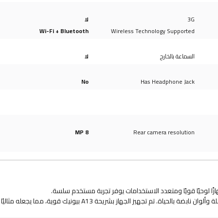
3G
لا
Wi-Fi + Bluetooth
Wireless Technology Supported
السماعة بالخارج
لا
No
Has Headphone Jack
8 MP
Rear camera resolution
بفضل شاشته الكبيرة ريتينا مقاس 10.2 بوصة، يمكنك الاستمتاع بصور مذهلة وألوان نابضة بالحياة. تم تجهيز الجهاز بشريحة A13 بيونيك قوية،