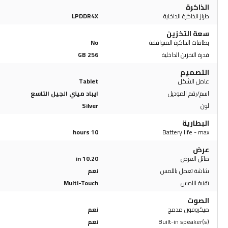
الذاكرة
طراز الذاكرة الداخلية
LPDDR4X
سعة التخزين
بطاقات الذاكرة المتوافقة
No
قدرة التخزين الداخلية
256 GB
التصميم
عامل الشكل
Tablet
اسم/رقم الموديل
ايباد ميني الجيل التاسع
لون
Silver
البطارية
10 hours
Battery life - max
عرض
مائل العرض
10.20 in
شاشة تعمل باللمس
نعم
تقنية اللمس
Multi-Touch
الصوت
ميكروفون مدمج
نعم
Built-in speaker(s)
نعم