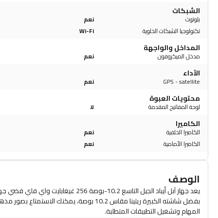
الشبكات
بلوتوث
نعم
تكنولوجيا الشبكات الخلوية
Wi-Fi
المداخل والواجهة
مدخل الميكروفون
نعم
الأداء
GPS - satellite
نعم
محتويات العبوة
لوحة المفاتيح المقدمة
لا
الكاميرا
الكاميرا الخلفية
نعم
الكاميرا الأمامية
نعم
الوصف
يعد جهاز آبل أيباد الجيل التاسع 10.2-بوصة 256 غيغابايت واي فاي فضي جهازًا لوحيًا قويًا ومتعدد الاستخدامات يوفر تجربة مستخدم سلسة.
المهام وتشغيل التطبيقات المتطلبة.