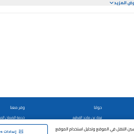
 مساحة كبيرة لجميع ملفاتك وصورك ومقاطع الفيديو الخاصة بك. بفضل اتصال واي فاي، يمكنك بسهولة
ض المزيد
حولنا
وفر معنا
نبذة عن ماجد الفطيم
خدمة الضمان المم
نبذة عن كارفور
خطة الدفع المرنة
وافق على تخزين cookies على جهازك لتحسين التنقل في الموقع وتحليل استخدام الموقع
إعدادات Cookies
حول ماجد الفطيم كارفور و المجتمع ماركات
مكافآت SHARE