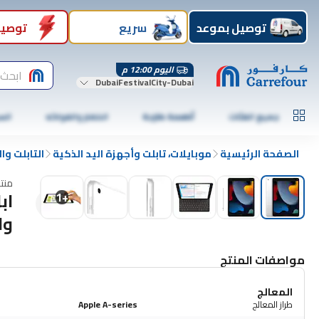
توصيل بموعد
سريع
توصيل
اليوم 12:00 م
ابحث 
DubaiFestivalCity-Dubai
جميع الفئات
أطعمة طازجة
الخضار والفواكه
الس
الصفحة الرئيسية
موبايلات، تابلت وأجهزة اليد الذكية
التابلت وا
منت
1
+
وا
مواصفات المنتج
المعالج
طراز المعالج
Apple A-series