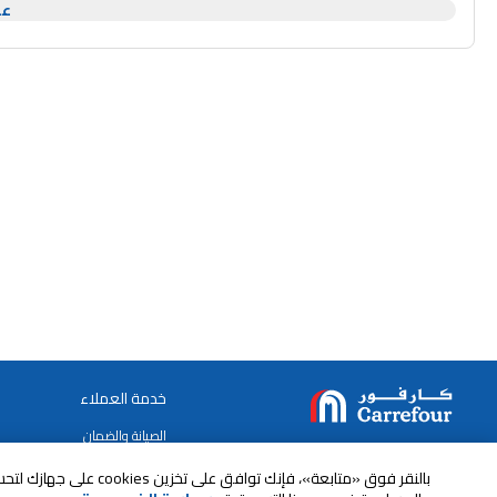
كما يتميز بسعة تخزين تبلغ 256 غيغابايت، مما يوفر
عر
تصفح الويب وبث المحتوى وتنزيل التطبيقات.
خدمة العملاء
الصيانة والضمان
ابقى على تواصل معنا
الاسترجاع و التبديل
بالنقر فوق «متابعة»، فإنك ت
الدفع بأمان عبر الانترنت