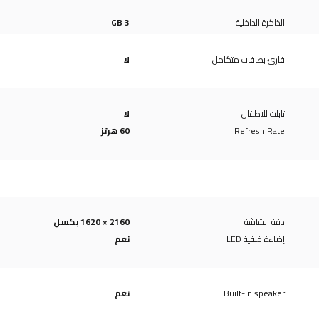
الذاكرة الداخلية
3 GB
قارئ بطاقات متكامل
لا
تابلت للاطفال
لا
Refresh Rate
60 هرتز
دقة الشاشة
2160 × 1620 بكسل
إضاءة خلفية LED
نعم
Built-in speaker
نعم