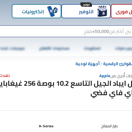
توفير
 فوري
التوفير
إلكترونيات
بين أكثر من
50,000+
منتج
وبر ماركت
المشروبات
مستلزمات الأطفال
موبايلات، تابلت
لقوارئ الرقمية
أجهزة لوحية
نفدت 
جات أُخرى من
Apple
ابل ايباد الجيل التاسع 10.2 بوصة 256
ي فاي فضي
طراز المعالج
A-Series