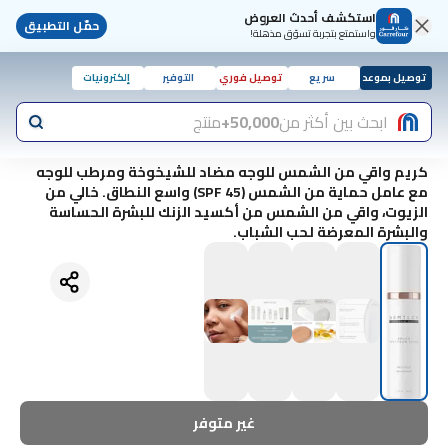
استكشف أحدث العروض
حمّل التطبيق
واستمتع بتجربة تسوّق مذهلة!
توصيل بموعد
سريع
توصيل فوري
التوفير
إلكترونيات
ابحث بين أكثر من
50,000+
منتج
كريم واقي من الشمس للوجه مضاد للشيخوخة ومرطب للوجه
مع عامل حماية من الشمس (SPF 45) واسع النطاق. خالي من
الزيوت، واقي من الشمس من أكسيد الزنك للبشرة الحساسة
والبشرة المعرضة لحب الشباب.
غير متوفر