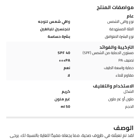
مواصفات المنتج
عام
نوع واقي الشمس
واقي شمس للوجه
الفئة المستهدفة
للجنسين للبالغين
نوع البشرة المتوافق
بشرة حساسة
التركيبة والفوائد
مستوى الحماية من الشمس (SPF)
SPF 40
تصنيف PA
PA+++
حماية واسعة الطيف
نعم
مقاوم للماء
لا
الاستخدام والتغليف
الشكل
كريم
ملون أو غير ملون
غير ملون
الحجم
50 ml
الوصف
لقد تم تعبئته في ظروف صحية، مما يجعله مفيدًا للغاية بالنسبة لك. يرجى