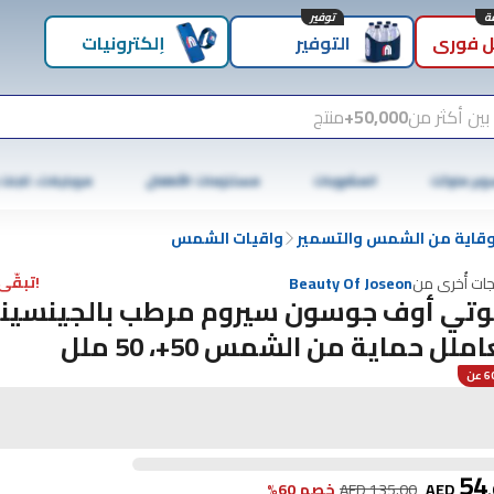
توفير
 فوري
التوفير
إلكترونيات
بين أكثر من
50,000+
منتج
وبر ماركت
المشروبات
مستلزمات الأطفال
موبايلات، تابلت
وقاية من الشمس والتسمير
واقيات الشمس
!تبقّى 7 فقط
جات أُخرى من
Beauty Of Joseon
وتي أوف جوسون سيروم مرطب بالجينسين
ملل حماية من الشمس 50+، 50 ملل
عن
54
.
AED
135.00
AED
خصم 60%