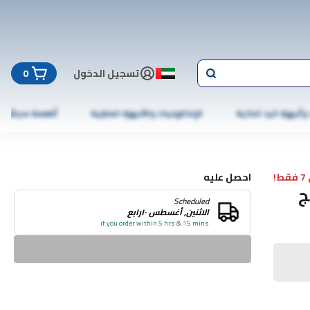
تسجيل الدخول
0
 وأجهزة اليد الذكية
الإلكترونيات والأجهزة المنزلية
أطعمة مجمّدة
!
احصل عليه
ج
Scheduled
الاثنين, أغسطس ١٠رابع
if you order within 5 hrs & 15 mins