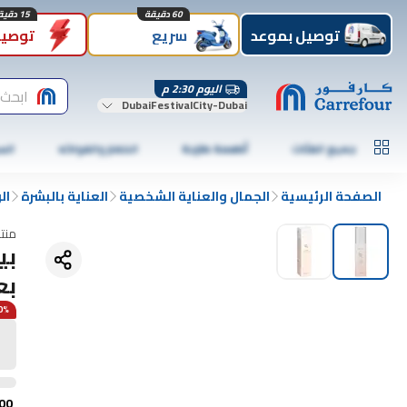
60 دقيقة
15 دقيقة
توصيل بموعد
سريع
توصيل
اليوم 2:30 م
ابحث 
DubaiFestivalCity-Dubai
جميع الفئات
أطعمة طازجة
الخضار والفواكه
الس
الصفحة الرئيسية
الجمال والعناية الشخصية
العناية بالبشرة
ال
منت
بي
بعا
60% 
00