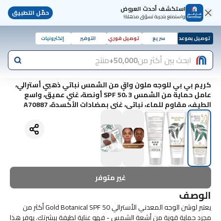
استكشف أحدث العروض
حمّل التطبيق
واستمتع بتجربة تسوّق مذهلة!
توصيل بموعد
سريع
توصيل فوري
التوفير
إلكترونيات
ابحث بين أكثر من
50,000+
منتج
كريم بي بي للوجه ملون واقٍ من الشمس نباتي ذهبي أسترالي،
عامل حماية من الشمس SPF 50، 3 أونصة، غني عميق، واسع
الطيف، مقاوم للماء، نباتي، غني بمضادات الأكسدة، A70887
غير متوفر
الوصف
يعتبر لوشن الوجه المعدني الأسترالي Gold Botanical SPF 50 أكثر من
مجرد حماية قوية من أشعة الشمس - فهو عناية لطيفة ببشرتك. يوفر هذا