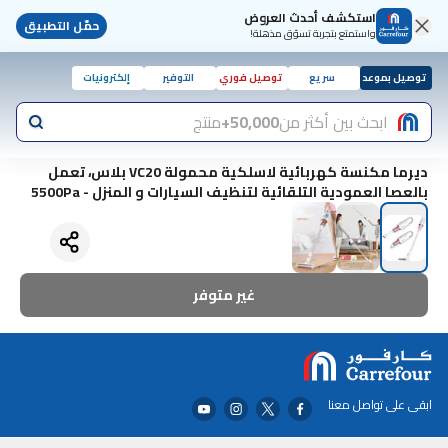
استكشف أحدث العروض
حمّل التطبيق
واستمتع بتجربة تسوّق مذهلة!
توصيل بموعد
سريع
توصيل فوري
التوفير
إلكترونيات
ابحث بين أكثر من
50,000+
منتج
ديرما مكنسة كهربائية لاسلكية محمولة VC20 بلاس، تعمل
بالعصا العمودية التلقائية لتنظيف السيارات و المنزل - 5500Pa
غير متوفر
ابقى على تواصل معنا