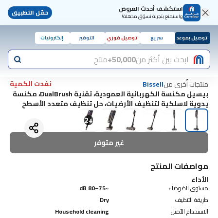
استكشف أحدث العروض
حمّل التطبيق
واستمتع بتجربة تسوّق مذهلة!
توصيل بموعد
سريع
توصيل فوري
التوفير
إلكترونيات
ابحث بين أكثر من
50,000+
منتج
نفدت الكمية
منتجات أُخرى من
Bissell
بيسيل مكنسة الكهربائية العمودية، تقنية DualBrush، مكنسة
يدوية لاسلكية لتنظيف الأرضيات، حل تنظيف متعدد الأسطح
2
+
غير متوفر
مواصفات المنتج
الأداء
مستوى الضوضاء
~75–80 dB
طريقة التنظيف
Dry
الاستخدام الأمثل
Household cleaning