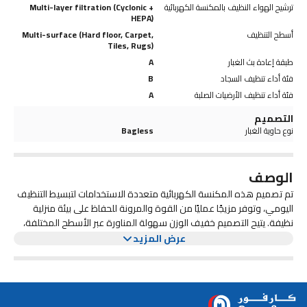
ترشيح الهواء النظيف بالمكنسة الكهربائية
Multi-layer filtration (Cyclonic +
HEPA)
أسطح التنظيف
Multi-surface (Hard floor, Carpet,
Tiles, Rugs)
طبقة إعادة بث الغبار
A
فئة أداء تنظيف السجاد
B
فئة أداء تنظيف الأرضيات الصلبة
A
التصميم
نوع حاوية الغبار
Bagless
الوصف
تم تصميم هذه المكنسة الكهربائية متعددة الاستخدامات لتبسيط التنظيف
اليومي، وتوفر مزيجًا عمليًا من القوة والمرونة للحفاظ على بيئة منزلية
نظيفة. يتيح التصميم خفيف الوزن سهولة المناورة عبر الأسطح المختلفة،
تعمل هذه المكنسة الكهربائية المزودة بتقنية DualBrush على تحسين
مما يجعله مناسبًا لعمليات التنظيف السريعة والمهام الأكثر شمولاً. بفضل
عرض المزيد
الوحدة المحمولة القابلة للفصل، يمكنك التبديل بسهولة بين تنظيف
أداء التنظيف من خلال التعامل بفعالية مع كل من الغبار الناعم والحطام
الأكبر حجمًا على الأسطح المختلفة. تسمح حاوية الغبار الشفافة بمراقبة
الأرضيات والمناطق الموجودة فوق الأرضية مثل الأثاث والزوايا والمساحات
الضيقة. يضمن الهيكل الانسيابي التعامل المريح، في حين أن الشكل
سهلة وتفريغ سريع، مما يساعد في الحفاظ على أداء ثابت دون انقطاع.
المدمج يجعل التخزين بسيطًا وموفرًا للمساحة.
توفر الملحقات المتعددة تنوعًا إضافيًا لاحتياجات التنظيف المختلفة، بينما