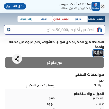
استكشف أحدث العروض
حمّل التطبيق
واستمتع بتجربة تسوّق مذهلة!
توصيل بموعد
سريع
توصيل فوري
التوفير
إلكترونيات
ابحث بين أكثر من
50,000+
منتج
اسفنجة مزج المكياج من سونيا كاشوك، رخام، عبوة من قطعة
واحدة
غير متوفر
مواصفات المنتج
عام
نوع الأداة
إسفنجة دمج المكياج
الميزات والاستخدام
الاستخدام
دمج
مناسب لـ
الوجه