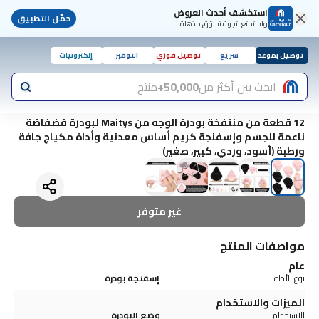
استكشف أحدث العروض
حمّل التطبيق
واستمتع بتجربة تسوّق مذهلة!
توصيل بموعد
سريع
توصيل فوري
التوفير
إلكترونيات
ابحث بين أكثر من
50,000+
منتج
12 قطعة من منتفخة بودرة الوجه من Maitys لبودرة فضفاضة
ناعمة للجسم وإسفنجة كريم أساس معدنية وأداة مكياج جافة
ورطبة (أسود، وردي، كبير، صغير)
غير متوفر
مواصفات المنتج
عام
نوع الأداة
إسفنجة بودرة
الميزات والاستخدام
الاستخدام
وضع البودرة