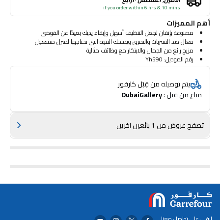
if you order within 6 hrs & 10 mins
أهم المميزات
مصنوعة بإتقان لجعل التنظيف أسهل وإبقاء يديك بعيدًا عن الفوضى
فعال ضد التسربات والتمزق ويمنحك القوة التي تحتاجها لمنزل مشغول
مزيج رائع من الجمال والابتكار مع وظائف مثالية
رقم الموديل: Yh590
يتم توصيله من قِبَل كارفور
مباع من قبل : 
DubaiGallery
تصفح عروض من 1 بائعين آخرين
ابقى على تواصل معنا