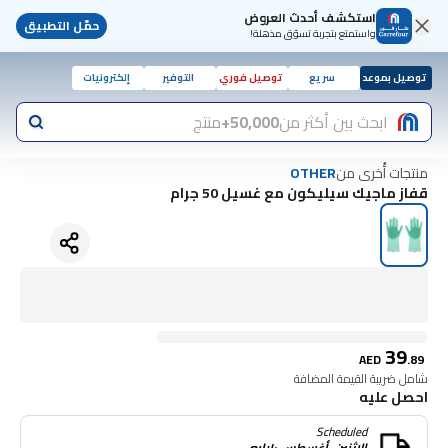
استكشف أحدث العروض
حمّل التطبيق
واستمتع بتجربة تسوّق مذهلة!
توصيل بموعد
سريع
توصيل فوري
التوفير
إلكترونيات
ابحث بين أكثر من
50,000+
منتج
منتجات أُخرى من
OTHER
قفاز ماجيك سيليكون مع غسيل 50 جرام
39
AED
.
89
شامل ضريبة القيمة المضافة
احصل عليه
Scheduled
الاثنين, أغسطس ١٠رابع