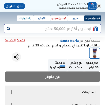
استكشف أحدث العروض
حمّل التطبيق
واستمتع بتجربة تسوّق مذهلة!
توصيل بموعد
سريع
توصيل فوري
التوفير
إلكترونيات
ابحث بين أكثر من
50,000+
منتج
نفدت الكمية
منتجات أُخرى من
Santa Maria
سانتا ماريا تندوري للدجاج و لحم الخروف 35 غرام
حجم العبوة
يباع ويُشحن
بلد المنشأ
35 غرام
Carrefour
إستونيا
غير متوفر
المكونات