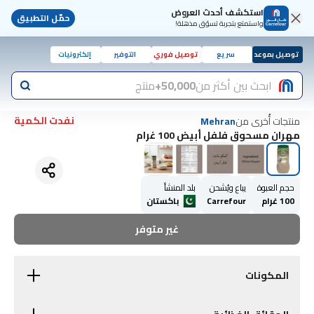
استكشف أحدث العروض
حمّل التطبيق
واستمتع بتجربة تسوّق مذهلة!
توصيل بموعد
سريع
توصيل فوري
التوفير
إلكترونيات
ابحث بين أكثر من
50,000+
منتج
نفدت الكمية
منتجات أُخرى من
Mehran
مهران مسحوق فلفل أبيض 100 غرام
حجم العبوة
يباع ويُشحن
بلد المنشأ
100 غرام
Carrefour
باكستان
غير متوفر
المكونات