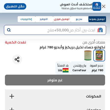
استكشف أحدث العروض
حمّل التطبيق
واستمتع بتجربة تسوّق مذهلة!
توصيل بموعد
سريع
توصيل فوري
التوفير
إلكترونيات
ابحث بين أكثر من
50,000+
منتج
منتجات أُخرى من
نفدت الكمية
نكولنو حساء نخيل بريكيز وأبدرو 780 غرام
حجم العبوة
يباع ويُشحن
بلد المنشأ
780 غرام
Carrefour
غانا
غير متوفر
المكونات