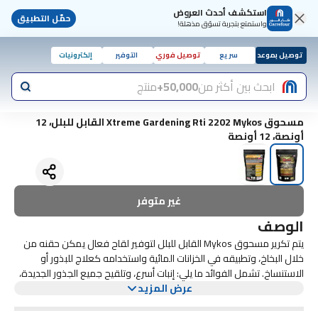
استكشف أحدث العروض
حمّل التطبيق
واستمتع بتجربة تسوّق مذهلة!
توصيل بموعد
سريع
توصيل فوري
التوفير
إلكترونيات
ابحث بين أكثر من
50,000+
منتج
مسحوق Xtreme Gardening Rti 2202 Mykos القابل للبلل، 12
أونصة، 12 أونصة
غير متوفر
الوصف
يتم تكرير مسحوق Mykos القابل للبلل لتوفير لقاح فعال يمكن حقنه من
خلال البخاخ، وتطبيقه في الخزانات المائية واستخدامه كعلاج للبذور أو
الاستنساخ. تشمل الفوائد ما يلي: إنبات أسرع، وتلقيح جميع الجذور الجديدة،
عرض المزيد
وزيادة النمو، وتطوير جذور أكثر صحة، وإنتاجية أكبر، ومحاصيل أكثر كثافة
بالمغذيات.