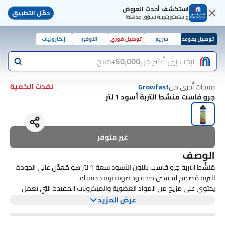
استكشف أحدث العروض
حمّل التطبيق
واستمتع بتجربة تسوّق مذهلة!
توصيل بموعد
سريع
توصيل فوري
التوفير
إلكترونيات
ابحث بين أكثر من
50,000+
منتج
نفدت الكمية
منتجات أُخرى من
Growfast
جرو فاست منشط التربة أسود 1 لتر
غير متوفر
الوصف
مُنشِّط التربة جرو فاست باللون الأسود سعة 1 لتر هو مُعدِّل عالي الجودة
للتربة مُصمم لتحسين صحة وخصوبة تربة حديقتك.
يحتوي على مزيج من المواد العضوية والميكروبات المفيدة التي تعمل
معًا لتكسير المواد العضوية وتحسين بنية التربة وزيادة توافر العناصر
عرض المزيد
الغذائية. يعد هذا المنشط مثاليًا لتجديد التربة المتعبة أو المستنفدة،
ويمكن استخدامه في الحدائق الداخلية والخارجية.
مع الاستخدام المنتظم، سيساعد معزز التربة جرو فاست باللون الأسود سعة