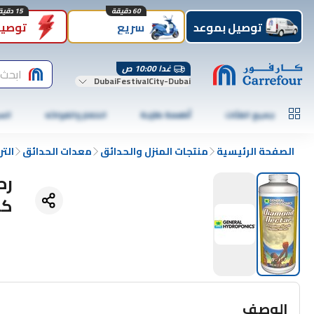
60 دقيقة
15 دقيقة
توصيل بموعد
سريع
توصيل
غدا 10:00 ص
ابحث 
DubaiFestivalCity-Dubai
جميع الفئات
أطعمة طازجة
الخضار والفواكه
الس
الصفحة الرئيسية
منتجات المنزل والحدائق
معدات الحدائق
الت
كي
الوصف