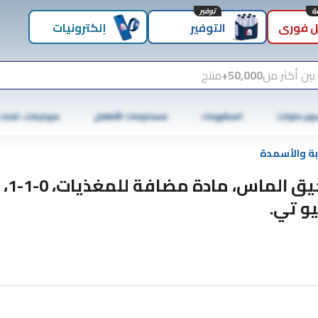
توفير
 فوري
التوفير
إلكترونيات
بين أكثر من
50,000+
منتج
وبر ماركت
المشروبات
مستلزمات الأطفال
موبايلات، تابلت
ربة والأسمدة
و تي.