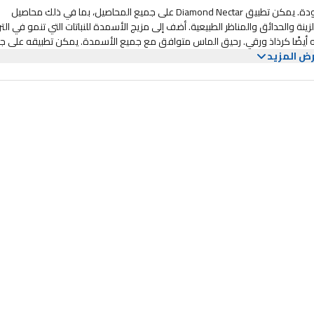
جنرال هيدروبونيكس دايموند نكتار 0-1-1 هو مادة مضافة غذائية عالية الجودة. يمكن تطبيق Diamond Nectar على جميع المحاصيل، بما في ذلك محاصيل
نة والحدائق والمناظر الطبيعية. أضف إلى مزيج الأسمدة للنباتات التي تنمو في الترب
امه أيضًا كرذاذ ورقي. رحيق الماس متوافق مع جميع الأسمدة. يمكن تطبيقه على ج
ض المزيد