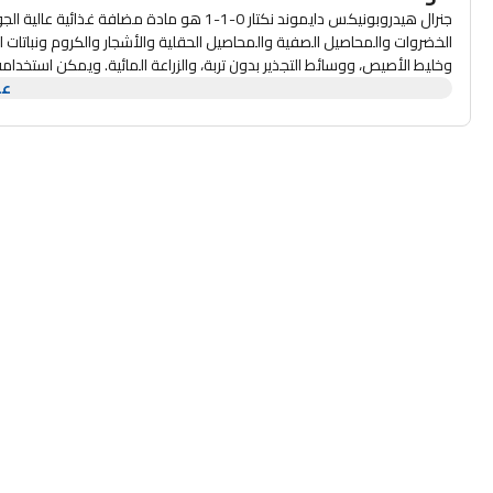
الخضروات والمحاصيل الصفية والمحاصيل الحقلية والأشجار والكروم ونباتات الزي
وخليط الأصيص، ووسائط التجذير بدون تربة، والزراعة المائية. ويمكن استخد
أنواع التربة، والمحاليل المائية، ونطاقات الرقم الهيدروجيني. تقوم شركة General Hydroponics بتصنيع العديد من المنتجات التي ستوفر لك أي شيء تتوق إليه نباتاتك.
عر