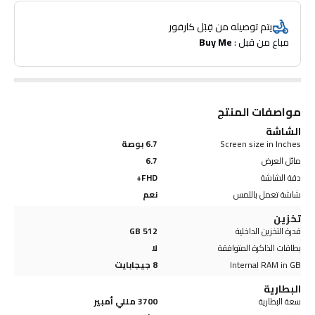
البكسل 1.12 ميكرومتر.
الكاميرا الثانوية: 10 ميغابكسل، أف/2.4، 26 مم (عريضة)، حجم البكسل 1.22
يتم توصيله من قِبَل كارفور
ميكرومتر.
مباع من قبل : 
Buy Me
وحدة المعالجة المركزية (سي بي يو): أوكتا كور (3.2x1 غيغاهرتز كورتاكس-X3 و
2.8x2 غيغاهرتز كورتاكس-أي 715 و 2x2.8 غيغاهرتز كورتاكس-أي 710 و
2.0x3 غيغاهرتز كورتاكس-أي 510).
وحدة معالجة الرسومات (جي بي يو) : أدرينو 740
مواصفات المنتج
الشاشة
Screen size in Inches
6.7 بوصة
مائل العرض
6.7
دقة الشاشة
FHD+
شاشة تعمل باللمس
نعم
تخزين
قدرة التخزين الداخلية
512 GB
بطاقات الذاكرة المتوافقة
لا
Internal RAM in GB
8 جيجابايت
البطارية
سعة البطارية
3700 مللي أمبير