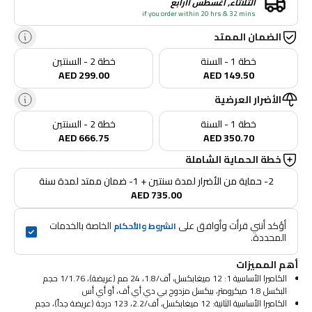
الثلاثاء, أغسطس ١١رابع
if you order within 20 hrs & 32 mins
الضمان الممتد
خطة 1 - السنة
خطة 2 - السنتين
AED 299.00
AED 149.50
الأضرار العرضية
خطة 1 - السنة
خطة 2 - السنتين
AED 666.75
AED 350.70
خطة الحماية الشاملة
2- حماية من الأضرار لمدة سنتين + 1- ضمان ممتد لمدة سنة
AED 735.00
أؤكد أنني قرأت وأوافق على 
 الخاصة بالخدمات 
الشروط والأحكام
المحددة.
أهم المميزات
الكاميرا الأساسية 1: 12 ميغابكسل، أف/1.8، 24 مم (عريضة)، 1/1.76 حجم
البكسل 1.8 ميكرومتر، بيكسل مزدوج بي دي أي أف، أو أي أس
الكاميرا الأساسية الثانية: 12 ميغابكسل، أف/2.2، 123 درجة (عريضة جداً)، حجم