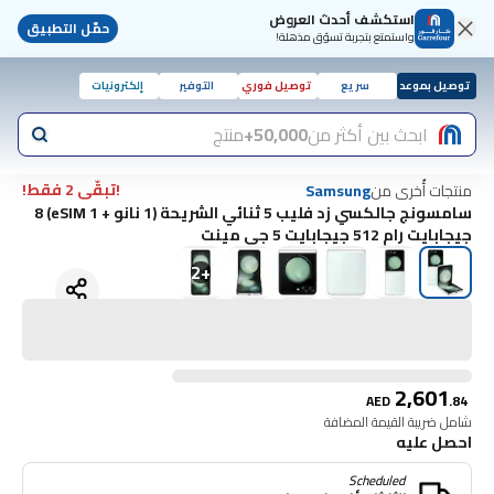
استكشف أحدث العروض
حمّل التطبيق
واستمتع بتجربة تسوّق مذهلة!
توصيل بموعد
سريع
توصيل فوري
التوفير
إلكترونيات
ابحث بين أكثر من
50,000+
منتج
!تبقّى 2 فقط!
منتجات أُخرى من
Samsung
سامسونج جالكسي زد فليب 5 ثنائي الشريحة (1 نانو + 1 eSIM) 8
جيجابايت رام 512 جيجابايت 5 جي مينت
2
+
2,601
AED
.
84
شامل ضريبة القيمة المضافة
احصل عليه
Scheduled