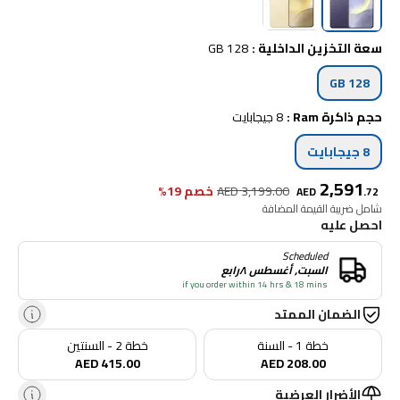
سعة التخزين الداخلية
:
128 GB
128 GB
حجم ذاكرة Ram
:
8 جيجابايت
8 جيجابايت
2,591
3,199.00
AED
خصم 19%
AED
.
72
شامل ضريبة القيمة المضافة
احصل عليه
Scheduled
السبت, أغسطس ٨رابع
if you order within 14 hrs & 18 mins
الضمان الممتد
خطة 1 - السنة
خطة 2 - السنتين
AED 415.00
AED 208.00
الأضرار العرضية