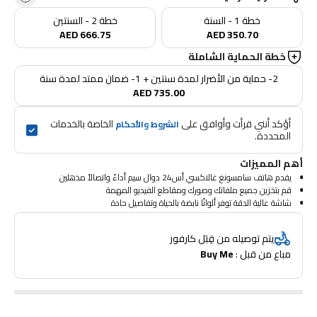
خطة 1 - السنة
خطة 2 - السنتين
AED 666.75
AED 350.70
خطة الحماية الشاملة
2- حماية من الأضرار لمدة سنتين + 1- ضمان ممتد لمدة سنة
AED 735.00
أؤكد أنني قرأت وأوافق على 
 الخاصة بالخدمات 
الشروط والأحكام
المحددة.
أهم المميزات
يقدم هاتف سامسونغ غالاكسي أس24 دوال سيم أداءً واتصالاً مذهلين
قم بتخزين جميع ملفاتك وصورك ومقاطع الفيديو المهمة
شاشة عالية الدقة توفر ألوانًا نابضة بالحياة وتفاصيل حادة
يتم توصيله من قِبَل كارفور
مباع من قبل : 
Buy Me