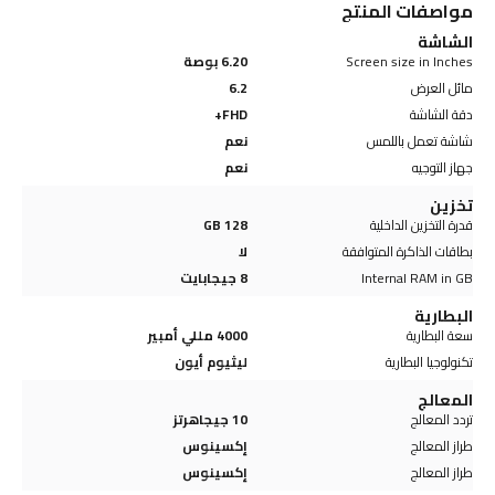
مواصفات المنتج
الشاشة
Screen size in Inches
6.20 بوصة
مائل العرض
6.2
دقة الشاشة
FHD+
شاشة تعمل باللمس
نعم
جهاز التوجيه
نعم
تخزين
قدرة التخزين الداخلية
128 GB
بطاقات الذاكرة المتوافقة
لا
Internal RAM in GB
8 جيجابايت
البطارية
سعة البطارية
4000 مللي أمبير
تكنولوجيا البطارية
ليثيوم أيون
المعالج
تردد المعالج
10 جيجاهرتز
طراز المعالج
إكسينوس
طراز المعالج
إكسينوس