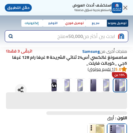
استكشف أحدث العروض
حمّل التطبيق
واستمتع بتجربة تسوّق مذهلة!
توصيل بموعد
سريع
توصيل فوري
التوفير
إلكترونيات
ابحث بين أكثر من
50,000+
منتج
!تبقّى 3 فقط!
منتجات أُخرى من
Samsung
سامسونغ غالكسي أس24 ثنائي الشريحة 8 غيغا رام 128 غيغا
5جي _كوبالت فايلت_
5.0
(
1 تقييم موثوق
)
19% عن
4
+
اللون
:
أزرق