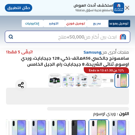
استكشف أحدث العروض
حمّل التطبيق
واستمتع بتجربة تسوّق مذهلة!
توصيل بموعد
سريع
توصيل فوري
التوفير
إلكترونيات
ابحث بين أكثر من
50,000+
منتج
!تبقّى 5 فقط!
منتجات أُخرى من
Samsung
سامسونج جالكسي A56هاتف ذكي، 128 جيجابايت، وردي
اوسوم، ثنائي الشريحة، 8 جيجابايت رام، الجيل الخامس
12% عن Ends in 13:41:30
3
+
اللون
:
وردي اوسوم