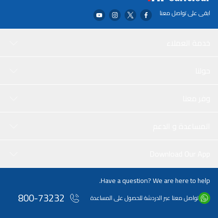
خيارات اتصال سلسة عبر منافذ متعددة. بفضل سعة التخزين الداخلية التي
ابقى على تواصل معنا
تبلغ 128 جيجابايت، يمكن للمستخدمين إدارة ملفاتهم بسهولة والاستمتاع
بإمكانيات 5G للوصول إلى الإنترنت بشكل أسرع، مما يجعله خيارًا متعدد
الاستخدامات للعمل واللعب.
خدمة العملاء
حولنا
وفر معنا
المساعدة و الدعم
Download Our App
Have a question? We are here to help.
800-73232
تواصل معنا عبر الدردشة للحصول على المساعدة