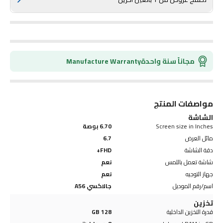
مجاناً سنة واحدة
Manufacture Warranty
مواصفات المنتج
الشاشة
Screen size in Inches
6.70 بوصة
مائل العرض
6.7
دقة الشاشة
FHD+
شاشة تعمل باللمس
نعم
جهاز التوجيه
نعم
اسم/رقم الموديل
جالاكسي A56
تخزين
قدرة التخزين الداخلية
128 GB