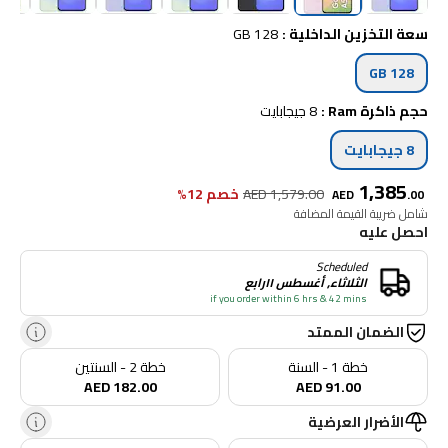
سعة التخزين الداخلية
:
128 GB
128 GB
حجم ذاكرة Ram
:
8 جيجابايت
8 جيجابايت
1,385
1,579.00
AED
خصم 12%
AED
.
00
شامل ضريبة القيمة المضافة
احصل عليه
Scheduled
الثلاثاء, أغسطس ١١رابع
if you order within 6 hrs & 42 mins
الضمان الممتد
خطة 1 - السنة
خطة 2 - السنتين
AED 182.00
AED 91.00
الأضرار العرضية