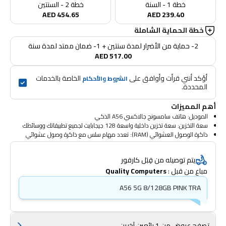
خطة 1 - السنة
خطة 2 - السنتين
AED 454.65
AED 239.40
خطة الحماية الشاملة
2- حماية من الأضرار لمدة سنتين + 1- ضمان ممتد لمدة سنة
AED 517.00
أؤكد أنني قرأت وأوافق على 
 الخاصة بالخدمات 
الشروط والأحكام
المحددة.
أهم المميزات
الموديل: هاتف سامسونج جالاكسي A56 الذكي
سعة التخزين: سعة تخزين داخلية واسعة 128 جيجابايت لجميع تطبيقاتك ووسائطك
ذاكرة الوصول العشوائي (RAM): تعدد مهام سلس مع ذاكرة وصول عشوائي
(RAM) بسعة 8 جيجابايت
المعالج: معالج 5G عالي الأداء لأداء سلس
يتم توصيله من قِبَل كارفور
الشاشة: شاشة مذهلة لعرض مرئي نابض بالحياة وتجربة مشاهدة غامرة
مباع من قبل : 
Quality Computers
ميزات الكاميرا: التقط صورًا مذهلة مع ميزات الكاميرا المتقدمة
الاتصال: يدعم شريحتي اتصال مع اتصال 5G لسرعات إنترنت أعلى
A56 5G 8/128GB PINK TRA
عمر البطارية: بطارية تدوم طويلًا لتبقيك مشحونًا طوال اليوم
التصميم: تصميم أنيق وعصري بلون زيتوني رائع
نظام التشغيل: يعمل بأحدث نظام تشغيل أندرويد لتجربة مستخدم سلسة وبديهية
ميزات فريدة: ميزات أمان مُحسّنة وتقنيات مبتكرة التكنولوجيا لتجربة هاتف ذكي
تصفح عروض من 1 بائعين آخرين
أكثر ذكاءً