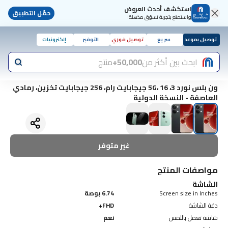
استكشف أحدث العروض
حمّل التطبيق
واستمتع بتجربة تسوّق مذهلة!
توصيل بموعد
سريع
توصيل فوري
التوفير
إلكترونيات
ابحث بين أكثر من
50,000+
منتج
ون بلس نورد 3، 5G، 16 جيجابايت رام، 256 جيجابايت تخزين، رمادي
العاصفة - النسخة الدولية
غير متوفر
مواصفات المنتج
الشاشة
Screen size in Inches
6.74 بوصة
دقة الشاشة
FHD+
شاشة تعمل باللمس
نعم