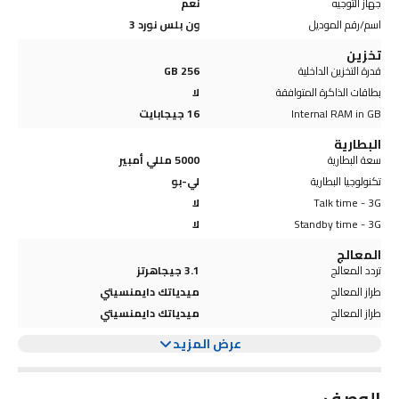
جهاز التوجيه
نعم
اسم/رقم الموديل
ون بلس نورد 3
تخزين
قدرة التخزين الداخلية
256 GB
بطاقات الذاكرة المتوافقة
لا
Internal RAM in GB
16 جيجابايت
البطارية
سعة البطارية
5000 مللي أمبير
تكنولوجيا البطارية
لي-بو
Talk time - 3G
لا
Standby time - 3G
لا
المعالج
تردد المعالج
3.1 جيجاهرتز
طراز المعالج
ميدياتك دايمنسيتي
طراز المعالج
ميدياتك دايمنسيتي
عرض المزيد
الوصف