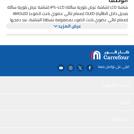
شاشة LCD (شاشة عرض بلورية سائلة) IPS-LCD (شاشة عرض بلورية سائلة
بتبديل داخل الطائرة) OLED (صمام ثنائي عضوي باعث للضوء) AMOLED
(صمام ثنائي عضوي باعث للضوء بمصفوفة نشطة) الشاشة، عند دمجها
عرض المزيد
مع عنصر اللمس، هي العنصر الرئيسي لواجهة المستخدم، ولذلك نبذل
جهودًا كبيرة عند اختبار الشاشات أثناء عملية المراجعة لقياس جودة العرض
من خلال قياس نسبة التباين ومعايرة الألوان والسطوع وقابلية الرؤية في
ضوء الشمس. يكتشف عندما يكون هناك جسم قريب من الهاتف. يُستخدم
عادةً لاستشعار عندما يتم رفع الهاتف إلى أذن المستخدم لإيقاف تشغيل
الشاشة. هذا يوفر عمر البطارية ويمنع اللمسات العرضية للشاشة.
ابقى على تواصل معنا
خدمة العملاء
حولنا
وفر معنا