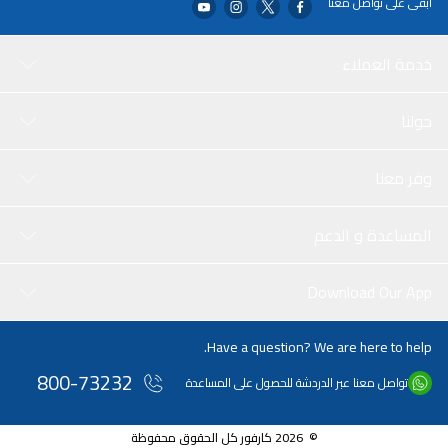
ابقى على تواصل معنا
إرشادات شخصية مع مدرب WHOOP: احصل على توصيات يومية بشأن
النوم، والإجهاد، والتعافي لتحقيق أقصى قدر من الأداء، بالإضافة إلى
إجابات مدعومة بالذكاء الاصطناعي على أسئلتك المتعلقة بالصحة
خدمة العملاء
واللياقة البدنية.
ابقَ يدوم الشحن لأكثر من 14 يومًا: قم بتوصيله بالشاحن الأساسي
حولنا
السلكي، المصمم للشحن السريع وعمر بطارية أطول، أو أضف حزمة
الطاقة اللاسلكية المقاومة للماء* إلى عملية ال
وفر معنا
المساعدة و الدعم
Download Our App
Have a question? We are here to help.
800-73232
تواصل معنا عبر الدردشة للحصول على المساعدة
© 2026 كارفور كل الحقوق محفوظة