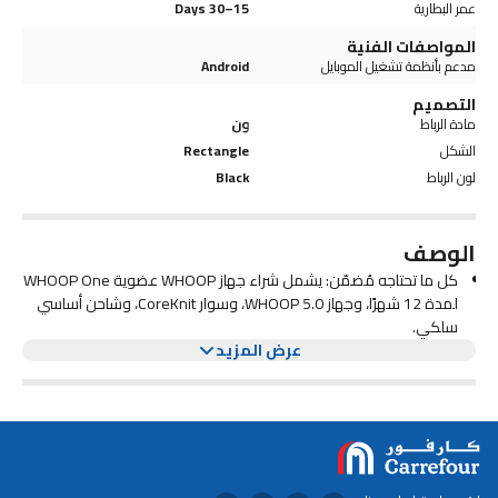
عمر البطارية
15–30 Days
المواصفات الفنية
مدعم بأنظمة تشغيل الموبايل
Android
التصميم
مادة الرباط
ون
الشكل
Rectangle
لون الرباط
Black
الوصف
كل ما تحتاجه مُضمّن: يشمل شراء جهاز WHOOP عضوية WHOOP One
لمدة 12 شهرًا، وجهاز WHOOP 5.0، وسوار CoreKnit، وشاحن أساسي
سلكي.
عرض المزيد
مراقبة مستمرة: يراقب جهاز WHOOP أهم مؤشراتك بدقة عالية، بما في
ذلك معدل ضربات القلب، وتقلب معدل ضربات القلب، والنوم، والدورة
الشهرية، وVO2 max، مما يوفر لك معلومات على مدار الساعة طوال أيام
الأسبوع لتحسين لياقتك البدنية، وتعافيك، وصحتك العامة.
افهم تأثير عاداتك: سجّل أكثر من 160 سلوكًا يوميًا مثل التدريب، والنظام
الغذائي، ووقت الاستيقاظ المنتظم، ومستويات التوتر، والمزيد باستخدام
دفتر يوميات WHOOP لفهم كيف تُساعد العادات أو تُعيق تعافيك.