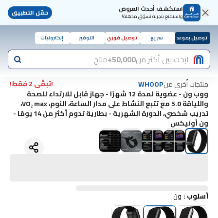
استكشف أحدث العروض
حمّل التطبيق
واستمتع بتجربة تسوّق مذهلة!
توصيل بموعد
سريع
توصيل فوري
التوفير
إلكترونيات
ابحث بين أكثر من
50,000+
منتج
!تبقّى 2 فقط!
منتجات أُخرى من
WHOOP
ووب ون - عضوية لمدة 12 شهرًا - جهاز قابل للارتداء للصحة
واللياقة 5.0 مع تتبع النشاط على مدار الساعة، النوم، VO₂ max،
تدريب شخصي، الدورة الشهرية - بطارية تدوم أكثر من 14 يومًا -
ون أونيكس
أسلوب
:
ون