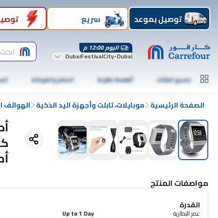
توصيل بموعد
سريع
توصيل
اليوم 12:00 م
ابحث 
DubaiFestivalCity-Dubai
جميع الفئات
أطعمة طازجة
الخضار والفواكه
الس
الصفحة الرئيسية
موبايلات، تابلت وأجهزة اليد الذكية
الهواتف ا
أح
كب
أص
مواصفات المنتج
القدرة
عمر البطارية
Up to 1 Day