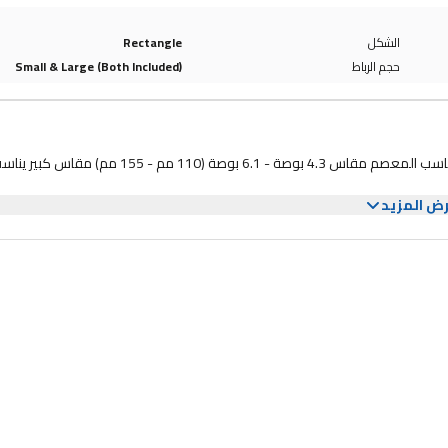
الشكل
Rectangle
حجم الرباط
Small & Large (Both Included)
AIUNIT ملونة مصممة لساعة اللياقة الذكية الأيونية الثمينة. مقاس صغير يناسب المعصم مقاس 4.3 بوصة - 6.1 بوصة (110 مم - 155 مم) مقاس ك
ض المزيد