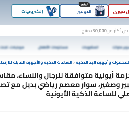
توفير
 فوري
التوفير
إلكترونيات
بين أكثر من
50,000+
منتج
وبر ماركت
المشروبات
مستلزمات الأطفال
موبايلات، تابلت
لمحمولة وأجهزة اليد الذكية
الساعات الذكية والأجهزة القابلة للارتداء
زمة أيونية متوافقة للرجال والنساء، مقا
ير وصغير، سوار معصم رياضي بديل مع تص
لي للساعة الذكية الأيونية