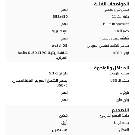
المواصفات الفنية
ميكروفون مدمج
نعم
دقة الشاشة
352x430
Built-in speaker
نعم
دعم اللغات
الإنجليزية
شاشة تعمل باللمس
نعم
مدعم بأنظمة تشغيل الموبايل
watchOS
نوع الشاشة
شاشة ريتينا OLED LTPO دائمة
العرض.
المداخل والواجهة
نسخة البلوتوث
بلوتوث 5.3
منفذ الـ USB
يدعم الشحن السريع المغناطيسي
USB-C
بلوتوث
نعم
واي فاي
نعم
التصميم
خامة الجسم الخارجيّ
فضي
مادة الرباط
أزرق
الشكل
مستطيل