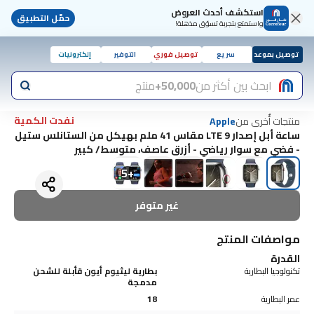
استكشف أحدث العروض
حمّل التطبيق
واستمتع بتجربة تسوّق مذهلة!
توصيل بموعد
سريع
توصيل فوري
التوفير
إلكترونيات
ابحث بين أكثر من
50,000+
منتج
نفدت الكمية
منتجات أُخرى من
Apple
ساعة أبل إصدار 9 LTE مقاس 41 ملم بهيكل من الستانلس ستيل
- فضي مع سوار رياضي - أزرق عاصف، متوسط/ كبير
5
+
غير متوفر
مواصفات المنتج
القدرة
تكنولوجيا البطارية
بطارية ليثيوم أيون قأبلة للشحن
مدمجة
عمر البطارية
18