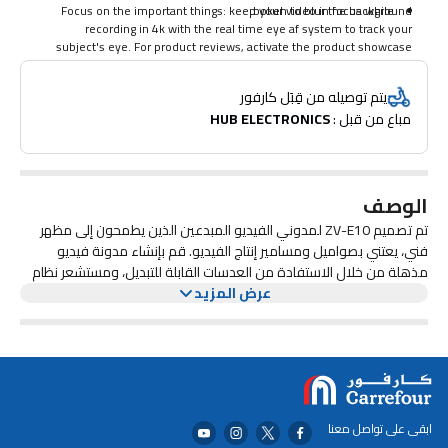
Focus on the important things: keep your video in focus while
bokeh to blur the background.
recording in 4k with the real time eye af system to track your
subject's eye. For product reviews, activate the product showcase
mode for quick and accurate transition when showing objects at the
camera.
يتم توصيله من قِبَل كارفور
مباع من قبل : 
HUB ELECTRONICS
الوصف
تم تصميم ZV-E10 لمدوني الفيديو المبدعين الذين يطمحون إلى مظهر
فني، يعتني بصواميل ومسامير إنتاج الفيديو. قم بإنشاء مدونة فيديو
مذهلة من خلال الاستفادة من العدسات القابلة للتبديل، ومستشعر نظام
عرض المزيد
التصوير المحسن سي الكبير، والميكروفون المدمج ثلاثي الكبسولات
والميزات الخاصة المصممة لمدونات الفيديو - للحصول على مدونة فيديو
ذات مظهر احترافي بدون متاعب.
ابقى على تواصل معنا