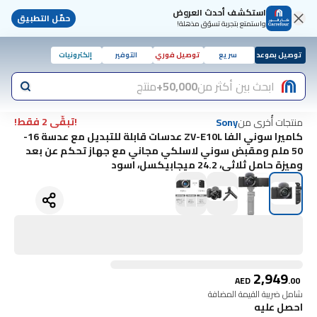
استكشف أحدث العروض
حمّل التطبيق
واستمتع بتجربة تسوّق مذهلة!
توصيل بموعد
سريع
توصيل فوري
التوفير
إلكترونيات
ابحث بين أكثر من
50,000+
منتج
!تبقّى 2 فقط!
منتجات أُخرى من
Sony
كاميرا سوني الفا ZV-E10L عدسات قابلة للتبديل مع عدسة 16-
50 ملم ومقبض سوني لاسلكي مجاني مع جهاز تحكم عن بعد
وميزة حامل ثلاثي، 24.2 ميجابيكسل، اسود
2,949
AED
.
00
شامل ضريبة القيمة المضافة
احصل عليه