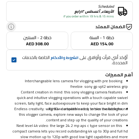
Scheduled
الأربعاء, أغسطس ١٢رابع
if you order within 19 hrs & 15 mins
الضمان الممتد
خطة 1 - السنة
خطة 2 - السنتين
AED 308.00
AED 154.00
أؤكد أنني قرأت وأوافق على 
 الخاصة بالخدمات 
الشروط والأحكام
المحددة.
أهم المميزات
Interchangeable lens camera for vlogging with pre booking
freebie: sony gp vpt2 wireless grip
Content creation in mind: this sony vlogging camera features
quick and intuitive vlogging operations with a touch capable swivel
screen, tally light, face autoexposure to keep your face bright in dim
Endless creativity: with 60+ compatible sony lenses available for
light and a bokeh switch to blur the background.
this vlogger camera, explore new ways to change the look of your
content and step up the quality of your creations.
Next level 4k video: the large 24.2 mp aps c type sensor on this
compact camera lets you record outstanding 4k up to 30p and full hd
slow motion up to 120p with good low light capabities and more