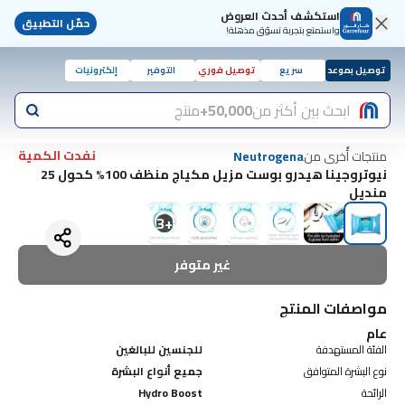
استكشف أحدث العروض
حمّل التطبيق
واستمتع بتجربة تسوّق مذهلة!
توصيل بموعد
سريع
توصيل فوري
التوفير
إلكترونيات
ابحث بين أكثر من
50,000+
منتج
نفدت الكمية
منتجات أُخرى من
Neutrogena
نيوتروجينا هيدرو بوست مزيل مكياج منظف 100% كحول 25
منديل
3
+
غير متوفر
مواصفات المنتج
عام
الفئة المستهدفة
للجنسين للبالغين
نوع البشرة المتوافق
جميع أنواع البشرة
الرائحة
Hydro Boost