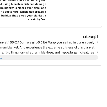
h cold water and a mild detergent.
id using bleach, which can damage
the blanket's fibers over time, and
ric softeners, which may create a
buildup that gives your blanket a
scratchy feel
الوصف
anket 155X210cm, weight-5.5 lb). Wrap yourself up in our uniquely
ium blanket. And experience the extreme softness of this blanket.
s, anti-pilling, non- shed, wrinkle-free, and hypoallergenic features.
عر
 It is a blanket for many purposes. The warm blanket will make you
 office. On a cold night, you can lie on the sofa with a warm blanket.
in-friendly, delicate and smooth. When the skin touches the blanket,
nstantly. The side fluff is fine and soft, and the hand feels delicate.
 water or warm water (below 30°c), after draining for 3 to 4 hours
t, do not use bleaching stuff, and do not use tumble dry with no heat.