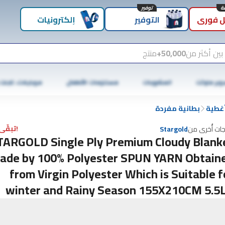
توفير
 فوري
التوفير
إلكترونيات
بين أكثر من
50,000+
منتج
وبر ماركت
المشروبات
مستلزمات الأطفال
موبايلات، تابلت
غطية
بطانية مفردة
!تبقّى 3 فقط
جات أُخرى من
Stargold
TARGOLD Single Ply Premium Cloudy Blank
ade by 100% Polyester SPUN YARN Obtain
from Virgin Polyester Which is Suitable f
winter and Rainy Season 155X210CM 5.5