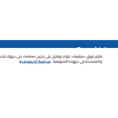
خدمة العملاء
بالنقر فوق «متابعة»، فإنك ت
الصيانة والضمان
ابقى على تواصل معنا
والمساعدة في جهودنا التسويقية.
سياسة الخصوصية
الاسترجاع و التبديل
الدفع بأمان عبر الانترنت
الشحن والتسليم
تواصل معنا عبر الدردشة للحصول على
الدفع عند الاستلام
المساعدة
لا تشيل همها حنًا نوصلها
اتصل بنا للحصول على المساعدة
800-73232
إعدادات ملفات تعريف الارتباط