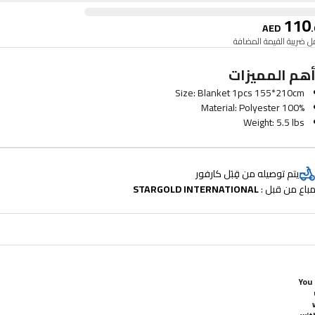
110
AED
.
 ضريبة القيمة المضافة
هم المميزات
Size: Blanket 1pcs 155*210cm
Material: Polyester 100%
Weight: 5.5 lbs
It is suitable for machine hand wash in cold water
Do not use iron after washing
يتم توصيله من قِبَل كارفور
باع من قبل : 
STARGOLD INTERNATIONAL
You