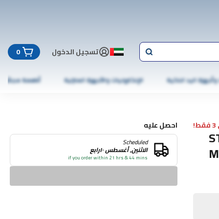
تسجيل الدخول
0
 وأجهزة اليد الذكية
الإلكترونيات والأجهزة المنزلية
أطعمة مجمّدة
!
احصل عليه
S
Scheduled
M
الاثنين, أغسطس ١٠رابع
if you order within 21 hrs & 44 mins