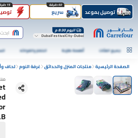
60 دقيقة
15 دقيقة
توصيل بموعد
سريع
توصيل
اليوم 8:30 م
ابحث 
DubaiFestivalCity-Dubai
جميع الفئات
أطعمة طازجة
الخضار والفواكه
الس
الصفحة الرئيسية
منتجات المنزل والحدائق
غرفة النوم
لحاف وأ
منت
et
ed
or
LB