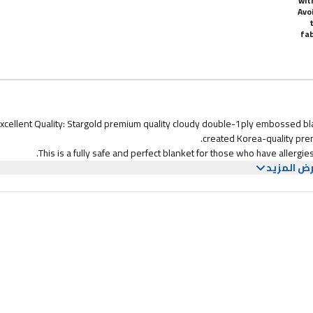
wit
Avo
fab
xcellent Quality: Stargold premium quality cloudy double-1ply embossed bl
created Korea-quality prem
This is a fully safe and perfect blanket for those who have allergie
ض المزيد
TI-PURPOSE: A soft Korean quality blanket for a wide range of applications.
comfortable to take a nap in the
r warm & Soft: The flannel felt has a comfortable quality fabric, soft and sk
the warmth is released i
ng Care: The machine washes in cold water on a gentle cycle. Hand wash in
in slight dry under sunligh