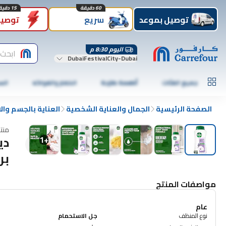
60 دقيقة
15 دقيقة
توصيل بموعد
سريع
توصيل
اليوم 8:30 م
ابحث 
DubaiFestivalCity-Dubai
جميع الفئات
أطعمة طازجة
الخضار والفواكه
الس
الصفحة الرئيسية
الجمال والعناية الشخصية
العناية بالجسم وا
منت
دي
1
+
برا
مواصفات المنتج
عام
نوع المنظف
جل الاستحمام