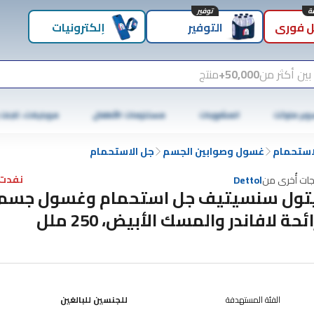
توفير
 فوري
التوفير
إلكترونيات
بين أكثر من
50,000+
منتج
وبر ماركت
المشروبات
مستلزمات الأطفال
موبايلات، تابلت
لاستحمام
غسول وصوابين الجسم
جل الاستحمام
نفدت 
جات أُخرى من
Dettol
تول سنسيتيف جل استحمام وغسول جسم
ئحة لافاندر والمسك الأبيض، ‎250 ملل
الفئة المستهدفة
للجنسين للبالغين